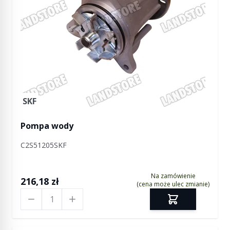
SKF
Pompa wody
C2S51205SKF
Na zamówienie
216,18 zł
(cena może ulec zmianie)
Ilość