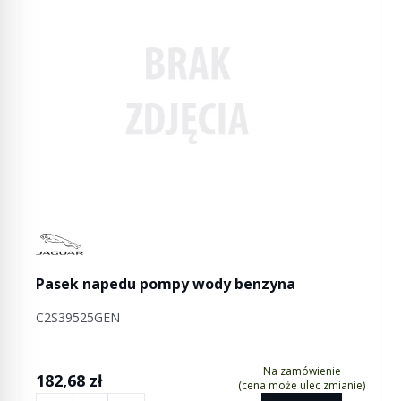
Manufactured by Jaguar
Pasek napedu pompy wody benzyna
C2S39525GEN
Na zamówienie
182,68 zł
(cena może ulec zmianie)