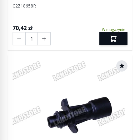
C2Z18658R
70,42 zł
W magazynie
Ilość