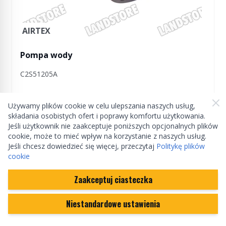
AIRTEX
Pompa wody
C2S51205A
Na zamówienie
Używamy plików cookie w celu ulepszania naszych usług,
210,79 zł
(cena może ulec zmianie)
składania osobistych ofert i poprawy komfortu użytkowania.
Ilość
Jeśli użytkownik nie zaakceptuje poniższych opcjonalnych plików
cookie, może to mieć wpływ na korzystanie z naszych usług.
Jeśli chcesz dowiedzieć się więcej, przeczytaj
Politykę plików
cookie
Zaakceptuj ciasteczka
Niestandardowe ustawienia