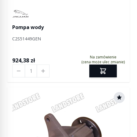
Manufactured by Jaguar
Pompa wody
C2S51449GEN
Na zamówienie
924,38 zł
(cena może ulec zmianie)
Ilość