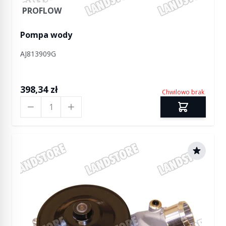
PROFLOW
Pompa wody
AJ813909G
398,34 zł
Chwilowo brak
Ilość