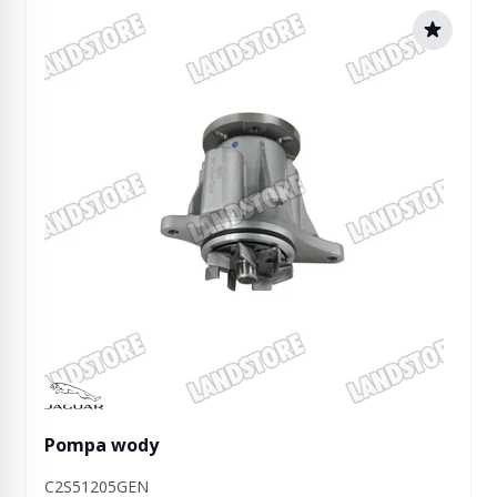
Manufactured by Jaguar
Pompa wody
C2S51205GEN