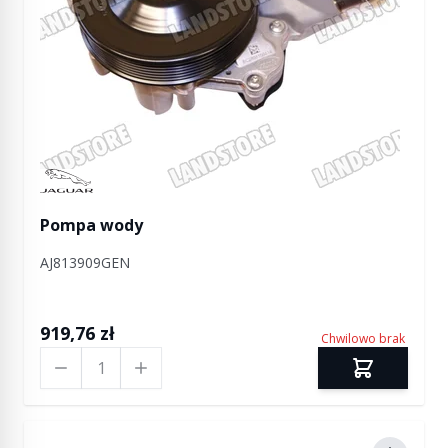
Manufactured by Jaguar
Pompa wody
AJ813909GEN
919,76 zł
Chwilowo brak
Ilość