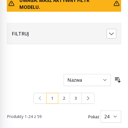
UWAGA: MASZ AKTYWNY FILTR
MODELU.
FILTRUJ
1
2
3
Aktualnie czytasz stronę
Strona
Strona
Produkty
1
-
24
z
59
Pokaż