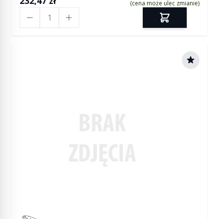
232,47 zł
(cena może ulec zmianie)
Ilość