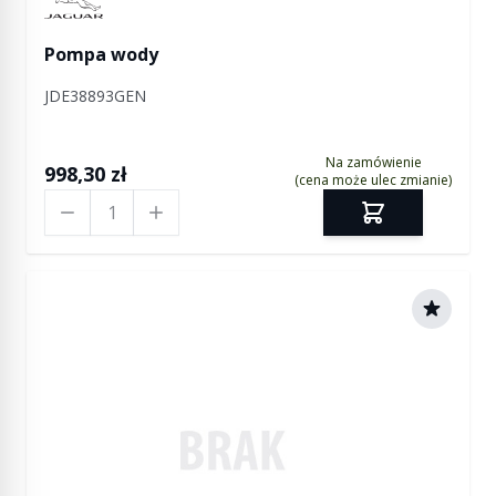
Manufactured by Jaguar
Pompa wody
JDE38893GEN
Na zamówienie
998,30 zł
(cena może ulec zmianie)
Ilość