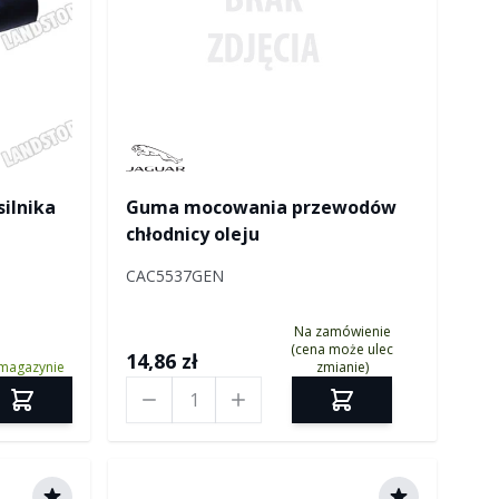
Manufactured by Jaguar
silnika
Guma mocowania przewodów
chłodnicy oleju
CAC5537GEN
Na zamówienie
(cena może ulec
14,86 zł
magazynie
zmianie)
Ilość