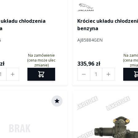
Manufactured by Jaguar
 układu chłodzenia
Króciec układu chłodzen
a
benzyna
G
AJ85884GEN
Na zamówienie
Na zam
(cena może ulec
(cena mo
zł
335,96 zł
zmianie)
zmia
Ilość