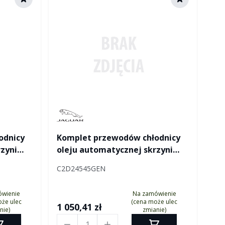
Manufactured by Jaguar
odnicy
Komplet przewodów chłodnicy
zyni
oleju automatycznej skrzyni
biegów 6HP
C2D24545GEN
ówienie
Na zamówienie
że ulec
(cena może ulec
1 050,41 zł
nie)
zmianie)
Ilość