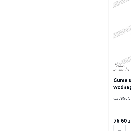
Manufac
Guma u
wodneg
C37990
76,60 z
Ilość