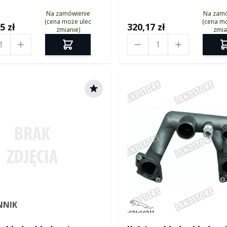
Na zamówienie
Na zam
(cena może ulec
(cena mo
5 zł
320,17 zł
zmianie)
zmia
Ilość
NNIK
Manufactured by Jaguar