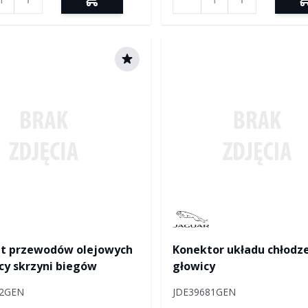
tured by Jaguar
Manufactured by Jaguar
t przewodów olejowych
Konektor układu chłodz
cy skrzyni biegów
głowicy
82GEN
JDE39681GEN