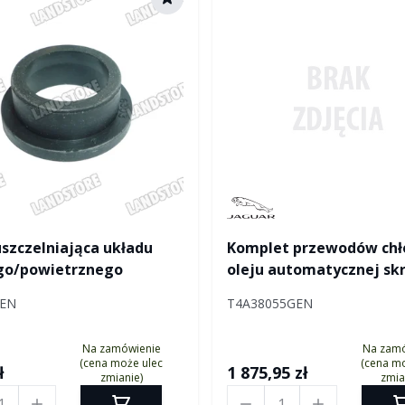
tured by Jaguar
Manufactured by Jaguar
szczelniająca układu
Komplet przewodów chł
o/powietrznego
oleju automatycznej skr
biegów
GEN
T4A38055GEN
Na zamówienie
Na zam
(cena może ulec
(cena mo
ł
1 875,95 zł
zmianie)
zmia
Ilość