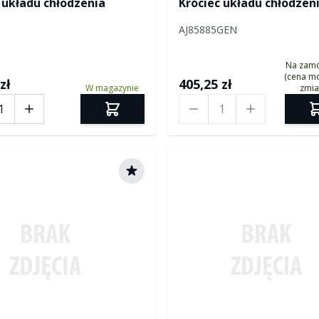
 układu chłodzenia
Króciec układu chłodzen
AJ85885GEN
Na zam
(cena mo
zł
405,25 zł
W magazynie
zmia
Ilość