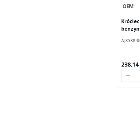
OEM
Króciec
benzyn
AJ85884
238,14 
Ilość