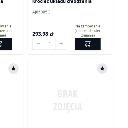
ia
Króciec układu chłodzenia
AJ85885G
ówienie
Na zamówienie
że ulec
(cena może ulec
293,98 zł
nie)
zmianie)
Ilość