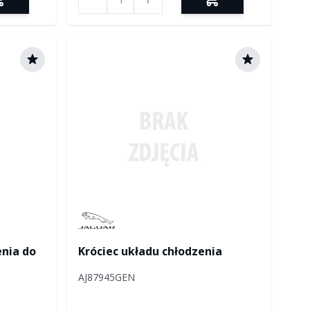
Manufactured by Jaguar
enia do
Króciec układu chłodzenia
AJ87945GEN