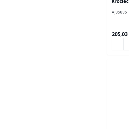
Króciec
AJ85885
205,03 
Ilość