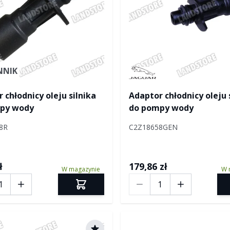
NNIK
Manufactured by Jaguar
 chłodnicy oleju silnika
Adaptor chłodnicy oleju 
py wody
do pompy wody
8R
C2Z18658GEN
ł
179,86 zł
W magazynie
W 
Ilość