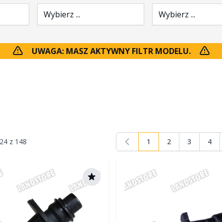
Wybierz ...
Wybierz ...
UWAGA: MASZ AKTYWNY FILTR MODELU.
24
z
148
1
2
3
4
Aktualnie czytasz stro
Strona
Strona
Stro