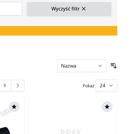
Wyczyść filtr
5
Pokaż
nę
na
Strona