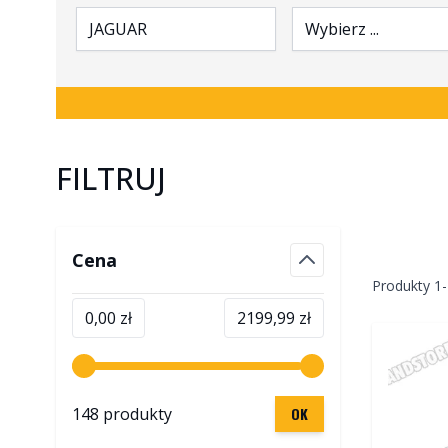
JAGUAR
Wybierz ...
FILTRUJ
Skip to product list
Cena
filter
Produkty
1
-
Minimalna wartość
Maksymalna wartość
0,00 zł
2199,99 zł
148 produkty
OK