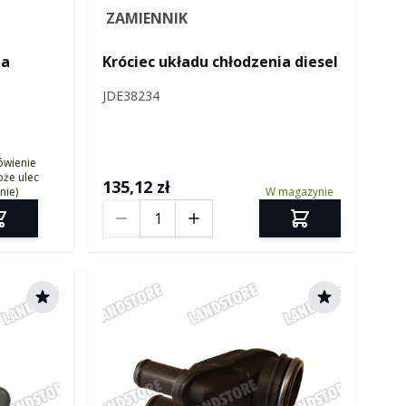
ZAMIENNIK
ia
Króciec układu chłodzenia diesel
JDE38234
ówienie
że ulec
135,12 zł
nie)
W magazynie
Ilość