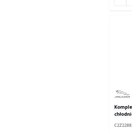
Manufac
Komple
chłodni
C2Z228