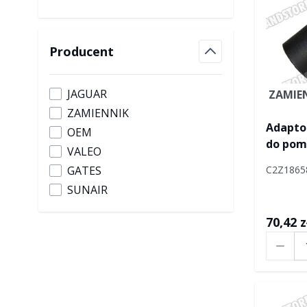
Producent
filter
JAGUAR
ZAMIE
ZAMIENNIK
Adaptor
OEM
do pom
VALEO
C2Z1865
GATES
SUNAIR
70,42 z
Ilość