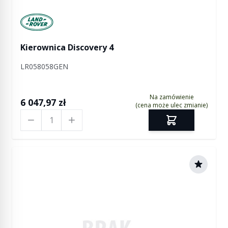
Manufactured by Land rover
Kierownica Discovery 4
LR058058GEN
Na zamówienie
6 047,97 zł
(cena może ulec zmianie)
Ilość