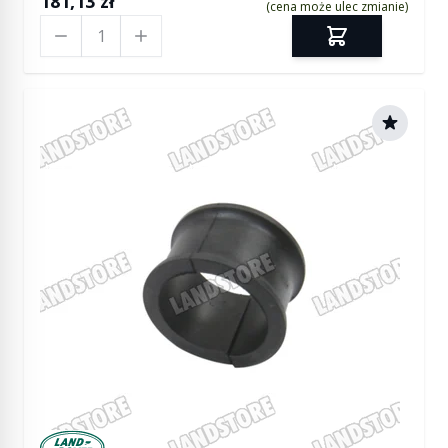
181,13 zł
(cena może ulec zmianie)
Ilość
Manufactured by Land rover