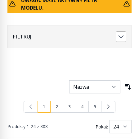
UWAGA: MASZ AKTYWNY FILTR
MODELU.
FILTRUJ
1
2
3
4
5
Aktualnie czytasz stronę
Strona
Strona
Strona
Strona
Produkty
1
-
24
z
308
Pokaż