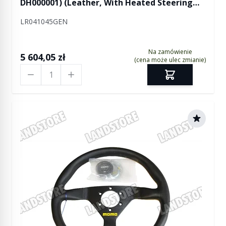
DH000001) (Leather, With Heated Steering
Wheel, With Speed Control)
LR041045GEN
Na zamówienie
5 604,05 zł
(cena może ulec zmianie)
Ilość