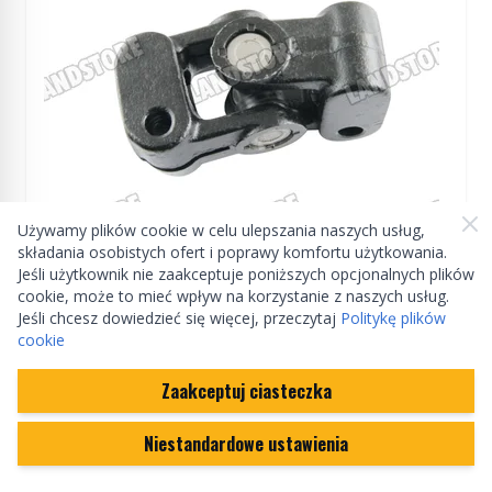
Używamy plików cookie w celu ulepszania naszych usług,
ZAMIENNIK
składania osobistych ofert i poprawy komfortu użytkowania.
Jeśli użytkownik nie zaakceptuje poniższych opcjonalnych plików
cookie, może to mieć wpływ na korzystanie z naszych usług.
Krzyżak kolumny kierowniczej dół Defender /
Jeśli chcesz dowiedzieć się więcej, przeczytaj
Politykę plików
Discovery / RR do 91
cookie
NRC7704
Zaakceptuj ciasteczka
Niestandardowe ustawienia
70,92 zł
W magazynie
Ilość