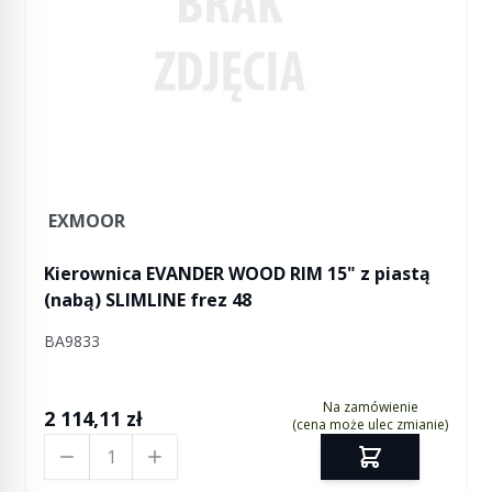
EXMOOR
Kierownica EVANDER WOOD RIM 15" z piastą
(nabą) SLIMLINE frez 48
BA9833
Na zamówienie
2 114,11 zł
(cena może ulec zmianie)
Ilość