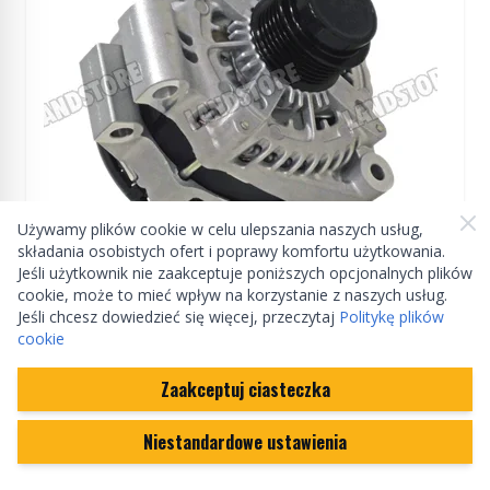
Używamy plików cookie w celu ulepszania naszych usług,
składania osobistych ofert i poprawy komfortu użytkowania.
Jeśli użytkownik nie zaakceptuje poniższych opcjonalnych plików
ZAMIENNIK
cookie, może to mieć wpływ na korzystanie z naszych usług.
Jeśli chcesz dowiedzieć się więcej, przeczytaj
Politykę plików
Alternator 3,0 V6 diesel Discovery 5 / RR L405 /
cookie
RR Sport od 2014
Zaakceptuj ciasteczka
LR076696
Niestandardowe ustawienia
Regular Price
1 141,55 zł
999,95 zł
Special Price