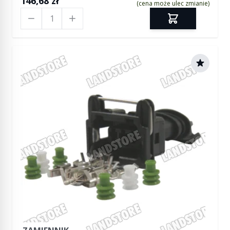
146,68 zł
(cena może ulec zmianie)
Ilość