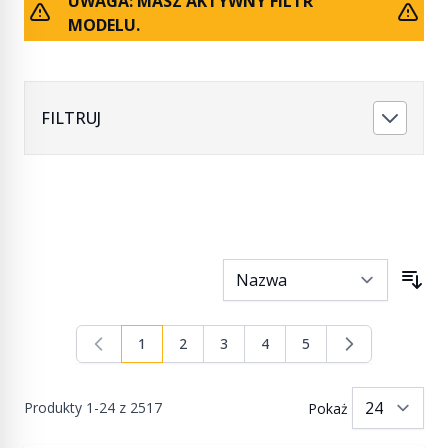
UWAGA: MASZ AKTYWNY FILTR
MODELU.
FILTRUJ
1
2
3
4
5
Aktualnie czytasz stronę
Strona
Strona
Strona
Strona
Produkty
1
-
24
z
2517
Pokaż