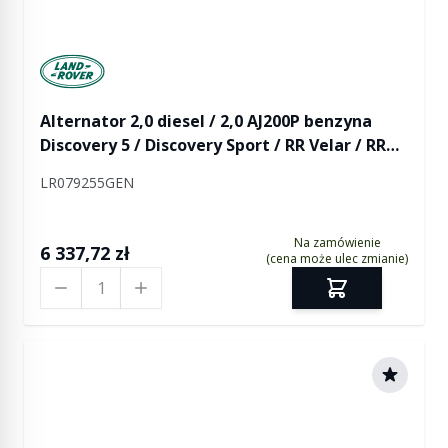
Manufactured by Land rover
Alternator 2,0 diesel / 2,0 AJ200P benzyna
Discovery 5 / Discovery Sport / RR Velar / RR
Evoque / RR Evoque 2 (bez ogrzewanej szyby
LR079255GEN
przedniej)
Na zamówienie
6 337,72 zł
(cena może ulec zmianie)
Ilość