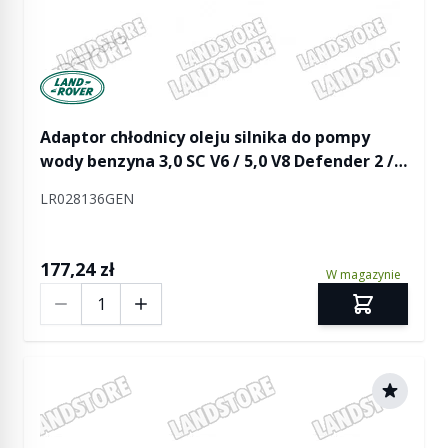
Manufactured by Land rover
Adaptor chłodnicy oleju silnika do pompy
wody benzyna 3,0 SC V6 / 5,0 V8 Defender 2 /
Discovery 4 / Discovery 5 / RR L322 / RR L405 /
LR028136GEN
RR Sport / RR Sport od 2014 / RR Velar
177,24 zł
W magazynie
Ilość