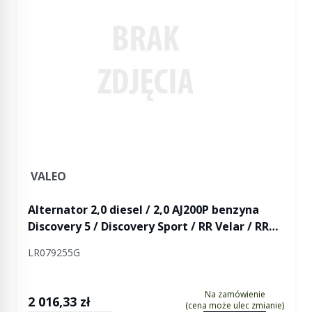
VALEO
Alternator 2,0 diesel / 2,0 AJ200P benzyna
Discovery 5 / Discovery Sport / RR Velar / RR
Evoque / RR Evoque 2 (bez ogrzewanej szyby
LR079255G
przedniej)
Na zamówienie
2 016,33 zł
(cena może ulec zmianie)