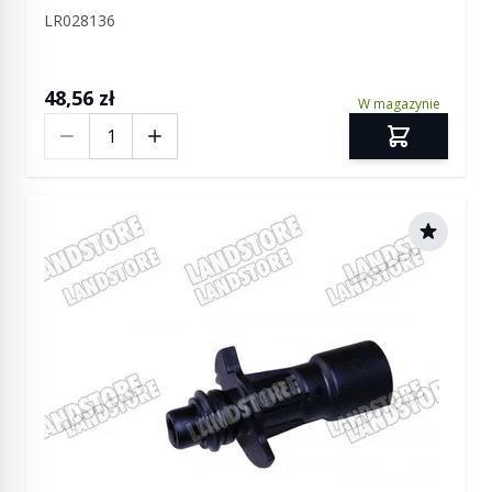
Discovery 4 / Discovery 5 / RR L322 / RR L405 /
LR028136
RR Sport / RR Sport od 2014 / RR Velar
48,56 zł
W magazynie
Ilość