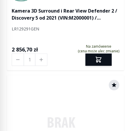
Kamera 3D Surround i Rear View Defender 2 /
Discovery 5 od 2021 (VIN:M2000001) /
Discovery Sport od 2021 (VIN:MH000001) / RR
LR129291GEN
L460 / RR Sport L461 / RR Evoque 2 od 2021
(VIN:MH000001) / RR Velar 2021 od
(VIN:MA000001)
Na zamówienie
2 856,70 zł
(cena może ulec zmianie)
Ilość