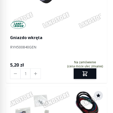
Manufactured by Land rover
Gniazdo wkręta
RYH500840GEN
Na zamówienie
5,20 zł
(cena może ulec zmianie)
Ilość