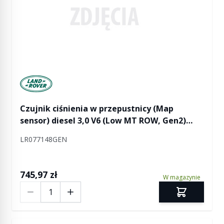
Manufactured by Land rover
Czujnik ciśnienia w przepustnicy (Map
sensor) diesel 3,0 V6 (Low MT ROW, Gen2)
Discovery 4 od 2016 (VIN:GA000001) /
LR077148GEN
Discovery 5 / RR L405 od 2015 (VIN:FA000001) /
RR Sport od 2014 od 2015 (VIN:FA000001) / RR
Velar
745,97 zł
W magazynie
Ilość