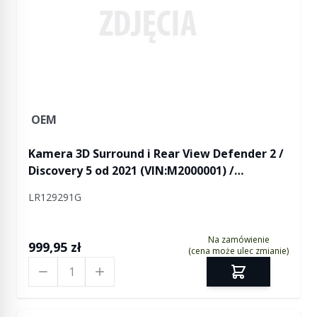
OEM
Kamera 3D Surround i Rear View Defender 2 /
Discovery 5 od 2021 (VIN:M2000001) /
Discovery Sport od 2021 (VIN:MH000001) / RR
LR129291G
L460 / RR Sport L461 / RR Evoque 2 od 2021
(VIN:MH000001) / RR Velar 2021 od
(VIN:MA000001)
Na zamówienie
999,95 zł
(cena może ulec zmianie)
Ilość