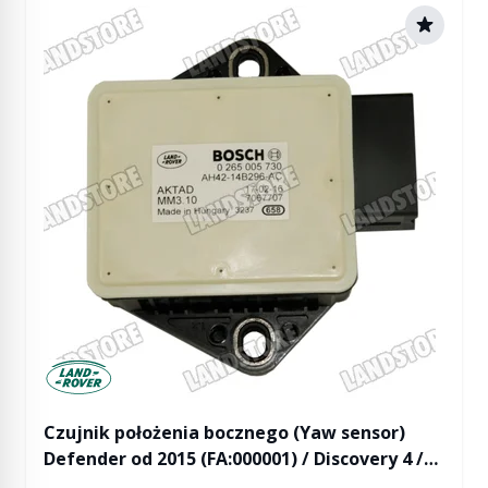
Manufactured by Land rover
Czujnik położenia bocznego (Yaw sensor)
Defender od 2015 (FA:000001) / Discovery 4 /
RR L322 od 2010 (VIN:AA000001) / RR Sport od