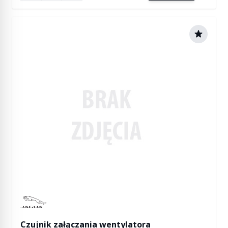
Manufactured by Jaguar
Czujnik załączania wentylatora