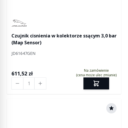
Manufactured by Jaguar
Czujnik cisnienia w kolektorze ssącym 3,0 bar
(Map Sensor)
JD61647GEN
Na zamówienie
611,52 zł
(cena może ulec zmianie)
Ilość