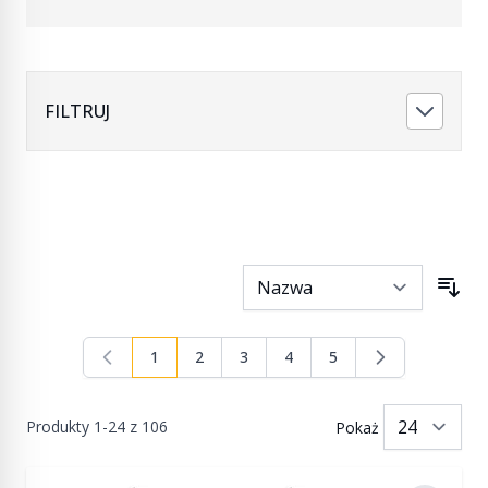
FILTRUJ
1
2
3
4
5
Aktualnie czytasz stronę
Strona
Strona
Strona
Strona
Produkty
1
-
24
z
106
Pokaż