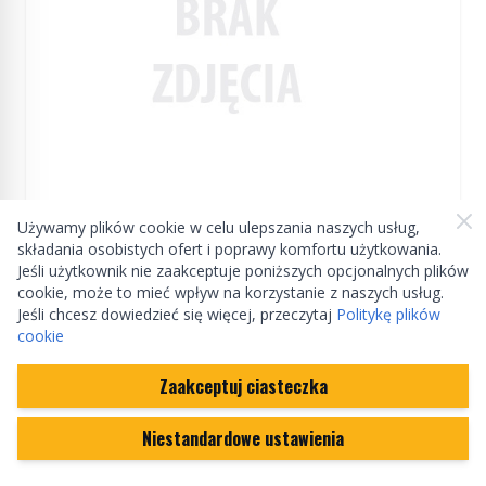
Manufactured by Land rover
Używamy plików cookie w celu ulepszania naszych usług,
składania osobistych ofert i poprawy komfortu użytkowania.
Jeśli użytkownik nie zaakceptuje poniższych opcjonalnych plików
Kamera cofania Discovery 5 do 2020
cookie, może to mieć wpływ na korzystanie z naszych usług.
(VIN:L2999999) / RR L405 od 2017
Jeśli chcesz dowiedzieć się więcej, przeczytaj
Politykę plików
(VIN:HA000001) / RR Sport od 2014 od 2017
cookie
LR105215GEN
(VIN:HA000001)
Zaakceptuj ciasteczka
Na zamówienie
2 325,71 zł
(cena może ulec zmianie)
Niestandardowe ustawienia
Ilość