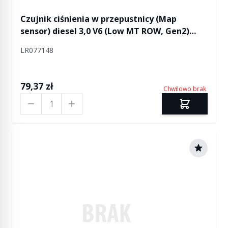
Czujnik ciśnienia w przepustnicy (Map
sensor) diesel 3,0 V6 (Low MT ROW, Gen2)
Discovery 4 od 2016 (VIN:GA000001) /
LR077148
Discovery 5 / RR L405 od 2015 (VIN:FA000001) /
RR Sport od 2014 od 2015 (VIN:FA000001) / RR
Velar
79,37 zł
Chwilowo brak
Ilość