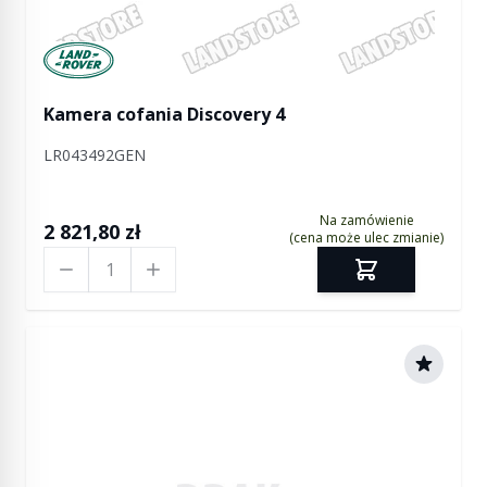
Manufactured by Land rover
Kamera cofania Discovery 4
LR043492GEN
Na zamówienie
2 821,80 zł
(cena może ulec zmianie)
Ilość