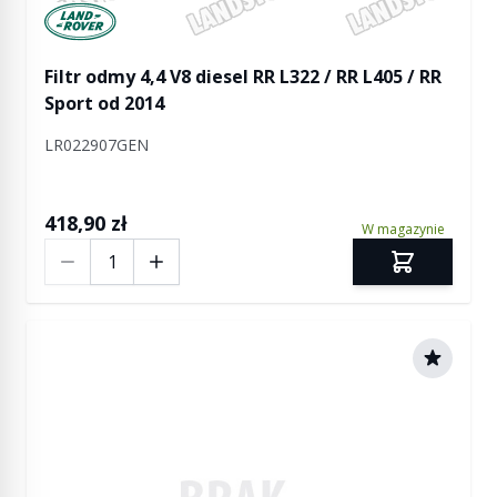
Manufactured by Land rover
Filtr odmy 4,4 V8 diesel RR L322 / RR L405 / RR
Sport od 2014
LR022907GEN
418,90 zł
W magazynie
Ilość