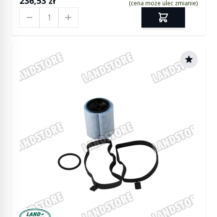
236,53 zł
(cena może ulec zmianie)
Ilość
Manufactured by Land rover