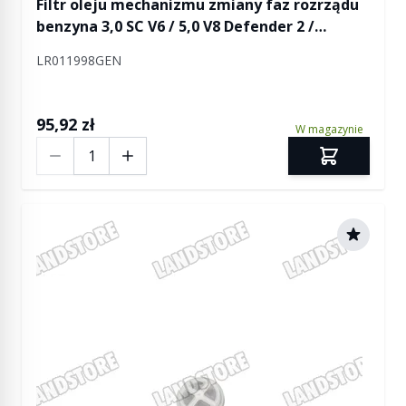
Filtr oleju mechanizmu zmiany faz rozrządu
benzyna 3,0 SC V6 / 5,0 V8 Defender 2 /
Discovery 4 / Discovery 5 / RR L322 / RR L405 /
LR011998GEN
RR Sport / RR Sport od 2014 / RR Velar
95,92 zł
W magazynie
Ilość