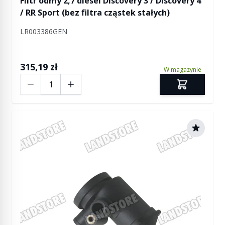
Filtr odmy 2,7 diesel Discovery 3 / Discovery 4
/ RR Sport (bez filtra cząstek stałych)
LR003386GEN
315,19 zł
W magazynie
Ilość