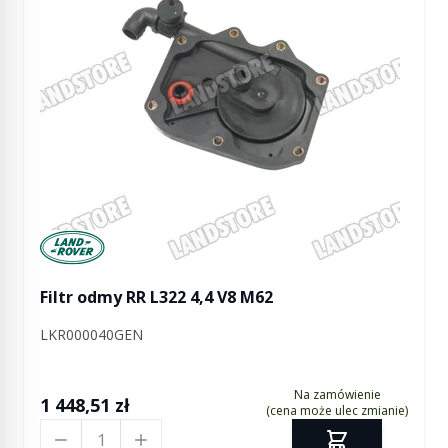
Manufactured by Land rover
Filtr odmy RR L322 4,4 V8 M62
LKR000040GEN
Na zamówienie
1 448,51 zł
(cena może ulec zmianie)
Ilość