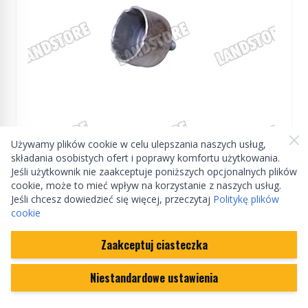
Używamy plików cookie w celu ulepszania naszych usług,
Manufactured by Land rover
składania osobistych ofert i poprawy komfortu użytkowania.
Jeśli użytkownik nie zaakceptuje poniższych opcjonalnych plików
cookie, może to mieć wpływ na korzystanie z naszych usług.
Gniazdo poduszki pompy ABS Defender /
Jeśli chcesz dowiedzieć się więcej, przeczytaj
Politykę plików
Discovery / Discovery II / Freelander
cookie
SWM500010GEN
Zaakceptuj ciasteczka
Na zamówienie
Niestandardowe ustawienia
666,98 zł
(cena może ulec zmianie)
Ilość