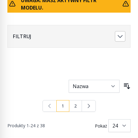
UWAGA: MASZ AKTYWNY FILTR
MODELU.
FILTRUJ
1
2
Aktualnie czytasz stronę
Strona
Produkty
1
-
24
z
38
Pokaż