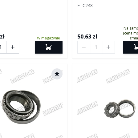
FTC248
Na zam
(cena mo
zł
50,63 zł
W magazynie
zmia
Ilość