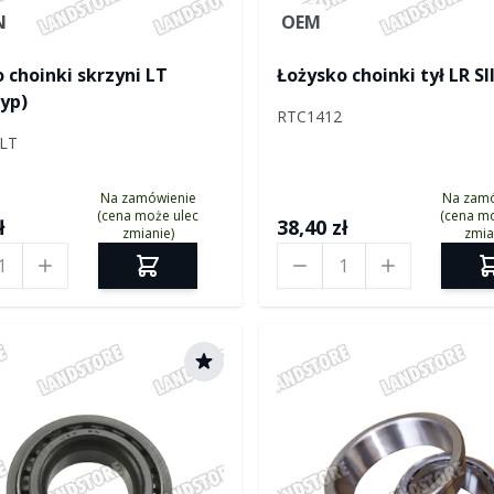
N
OEM
 choinki skrzyni LT
Łożysko choinki tył LR SII
typ)
RTC1412
LT
Na zamówienie
Na zam
(cena może ulec
(cena mo
ł
38,40 zł
zmianie)
zmia
Ilość