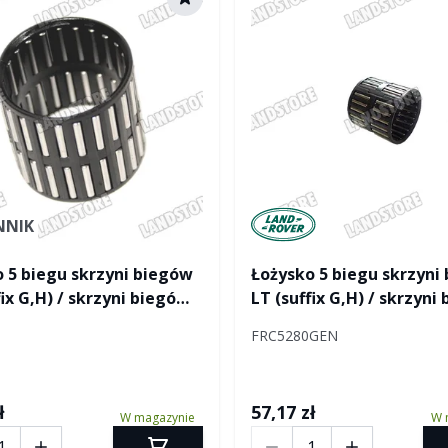
Manufactured by Land ro
NNIK
 5 biegu skrzyni biegów
Łożysko 5 biegu skrzyni
fix G,H) / skrzyni biegów
LT (suffix G,H) / skrzyni
ozpinane)
R380 (rozpinane)
FRC5280GEN
ł
57,17 zł
W magazynie
W 
Ilość