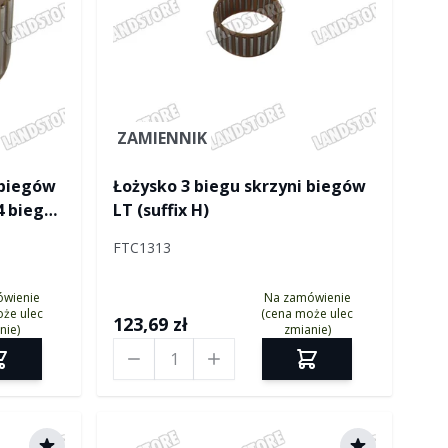
ZAMIENNIK
 biegów
Łożysko 3 biegu skrzyni biegów
/4 biegu
LT (suffix H)
er
FTC1313
)
ówienie
Na zamówienie
że ulec
(cena może ulec
123,69 zł
nie)
zmianie)
Ilość