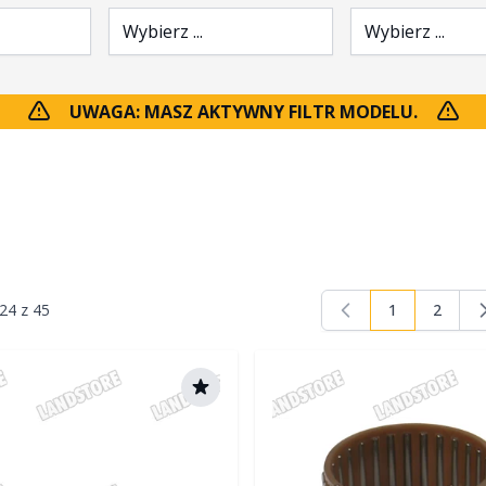
Wybierz ...
Wybierz ...
UWAGA: MASZ AKTYWNY FILTR MODELU.
24
z
45
1
2
Aktualnie czy
Strona