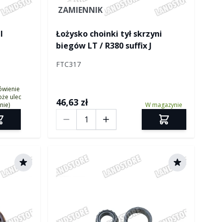
ZAMIENNIK
I
Łożysko choinki tył skrzyni
biegów LT / R380 suffix J
FTC317
ówienie
że ulec
46,63 zł
nie)
W magazynie
Ilość