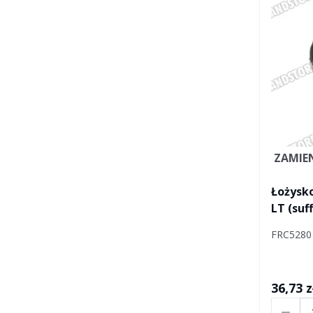
ZAMIE
Łożysko
LT (suf
R380 (r
FRC5280
36,73 z
Ilość