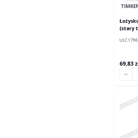
TIMKE
Łożysko
(stary 
ULC1796
69,83 z
Ilość