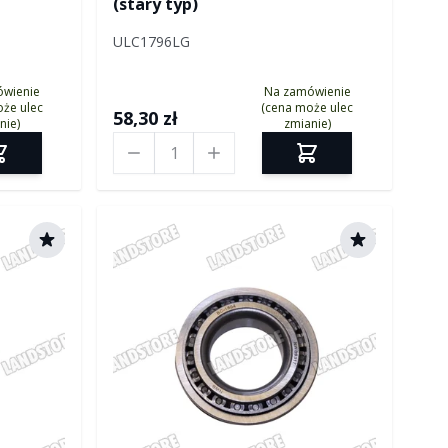
(stary typ)
ULC1796LG
ówienie
Na zamówienie
że ulec
(cena może ulec
58,30 zł
nie)
zmianie)
Ilość