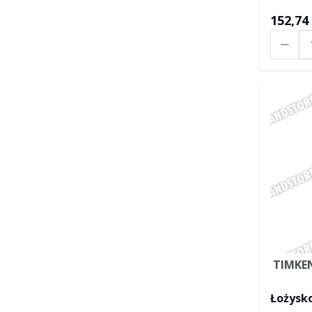
152,74 
Ilość
TIMKE
Łożysko