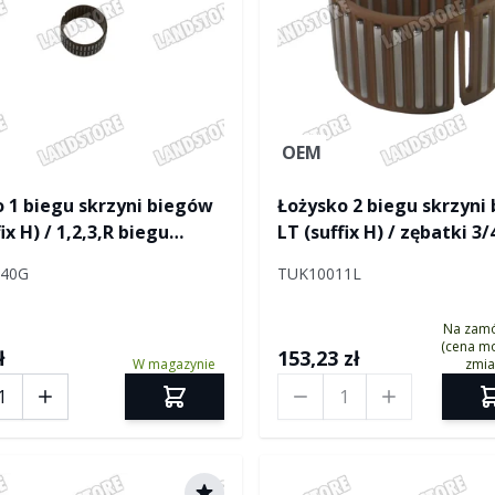
OEM
 1 biegu skrzyni biegów
Łożysko 2 biegu skrzyni
ix H) / 1,2,3,R biegu
LT (suffix H) / zębatki 3
i biegów R380
skrzyni biegów Freeland
340G
TUK10011L
(komplet na auto - 3 szt.
Na zam
(cena mo
ł
153,23 zł
W magazynie
zmia
Ilość