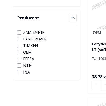
Producent
filter
ZAMIENNIK
OEM
LAND ROVER
Łożysko
TIMKEN
LT (suff
OEM
skrzyn
TUK100
FERSA
NTN
INA
38,78 z
Ilość