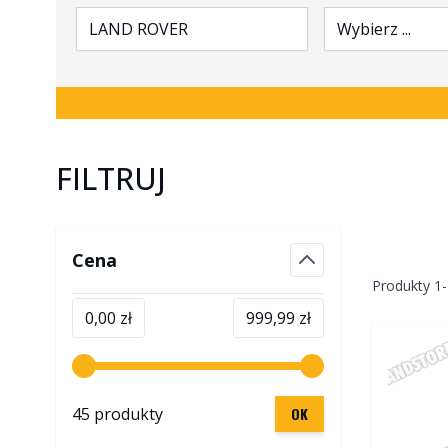
LAND ROVER
Wybierz ...
FILTRUJ
Skip to product list
Cena
filter
Produkty
1
-
Minimalna wartość
Maksymalna wartość
0,00 zł
999,99 zł
45 produkty
OK