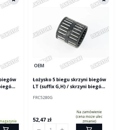
ver
OEM
 biegów
Łożysko 5 biegu skrzyni biegów
 biegów
LT (suffix G,H) / skrzyni biegów
R380 (rozpinane)
FRC5280G
Na zamówienie
(cena może ulec
52,47 zł
magazynie
zmianie)
Ilość