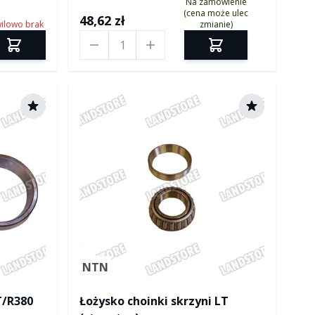
Na zamówienie
(cena może ulec
48,62 zł
ilowo brak
zmianie)
Ilość
NTN
T/R380
Łożysko choinki skrzyni LT