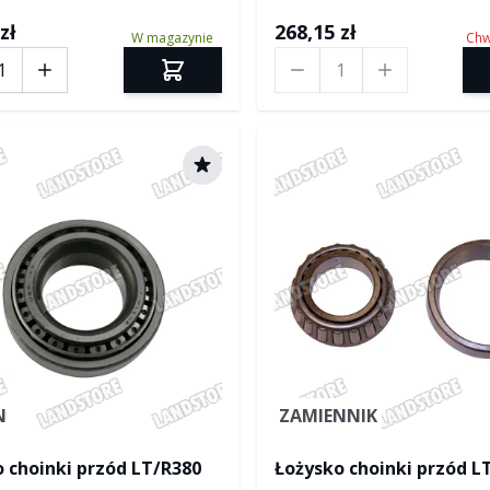
zł
268,15 zł
W magazynie
Chw
Ilość
N
ZAMIENNIK
 choinki przód LT/R380
Łożysko choinki przód L