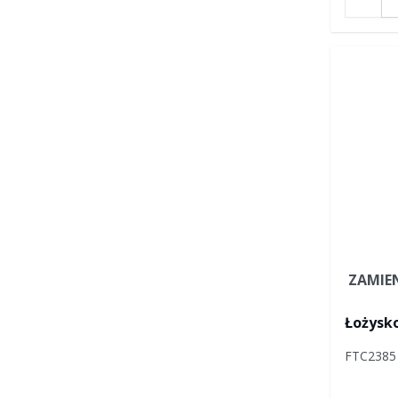
ZAMIE
Łożysko
FTC2385