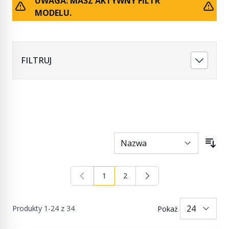
UWAGA: MASZ AKTYWNY FILTR
MODELU.
FILTRUJ
1
2
Aktualnie czytasz stronę
Strona
Produkty
1
-
24
z
34
Pokaż