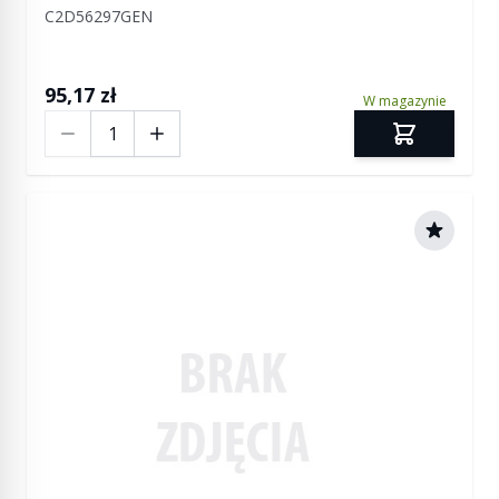
C2D56297GEN
95,17 zł
W magazynie
Ilość