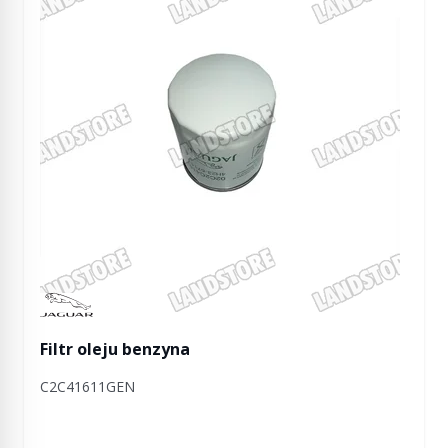
Manufactured by Jaguar
Filtr oleju benzyna
C2C41611GEN