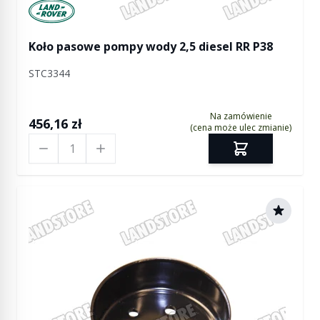
Manufactured by Land rover
Koło pasowe pompy wody 2,5 diesel RR P38
STC3344
Na zamówienie
456,16 zł
(cena może ulec zmianie)
Ilość