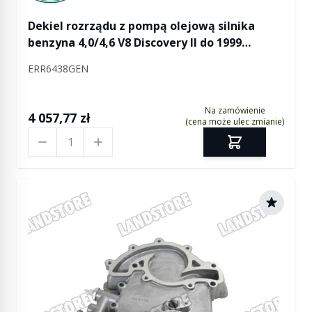
Dekiel rozrządu z pompą olejową silnika
benzyna 4,0/4,6 V8 Discovery II do 1999
(VIN:XA231750) / RR P38 do 1999
ERR6438GEN
(VIN:XA426593)
Na zamówienie
4 057,77 zł
(cena może ulec zmianie)
Ilość