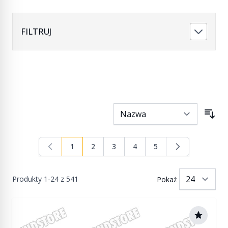
FILTRUJ
1
2
3
4
5
Aktualnie czytasz stronę
Strona
Strona
Strona
Strona
Produkty
1
-
24
z
541
Pokaż