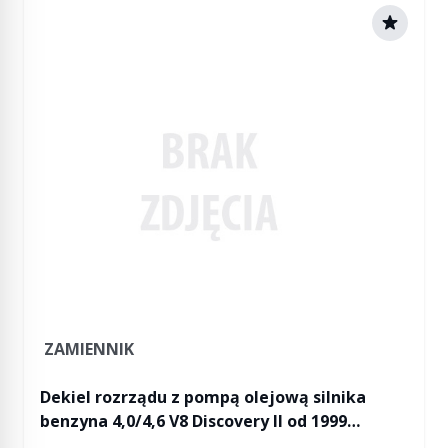
ZAMIENNIK
Dekiel rozrządu z pompą olejową silnika
benzyna 4,0/4,6 V8 Discovery II od 1999
(VIN:XA231751) do 2002 (VIN:2A753561) / RR