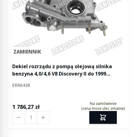
ZAMIENNIK
Dekiel rozrządu z pompą olejową silnika
benzyna 4,0/4,6 V8 Discovery II do 1999
(VIN:XA231750) / RR P38 do 1999
ERR6438
(VIN:XA426593)
Na zamówienie
1 786,27 zł
(cena może ulec zmianie)
Ilość