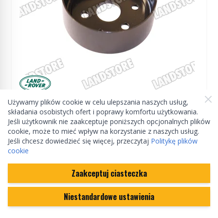
Manufactured by Land rover
Używamy plików cookie w celu ulepszania naszych usług,
Koło pasowe pompy wody 2,7 V6 / 3,0 V6
składania osobistych ofert i poprawy komfortu użytkowania.
diesel Discovery 3 / Discovery 4 / RR Sport / RR
Jeśli użytkownik nie zaakceptuje poniższych opcjonalnych plików
Sport od 2010 / RR Sport od 2014 / RR L405
cookie, może to mieć wpływ na korzystanie z naszych usług.
1311327GEN
Jeśli chcesz dowiedzieć się więcej, przeczytaj
Politykę plików
cookie
Na zamówienie
90,53 zł
Zaakceptuj ciasteczka
(cena może ulec zmianie)
Ilość
Niestandardowe ustawienia