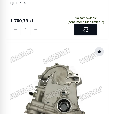
LJR105040
P38 od 1999 (VIN:XA426594)
Na zamówienie
1 700,79 zł
(cena może ulec zmianie)
Ilość