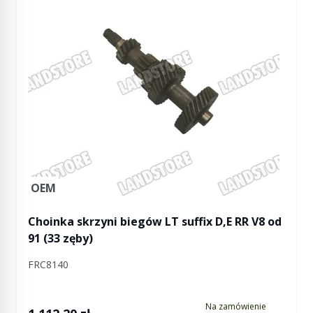
OEM
Choinka skrzyni biegów LT suffix D,E RR V8 od
91 (33 zęby)
FRC8140
Na zamówienie