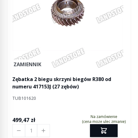
ZAMIENNIK
Zębatka 2 biegu skrzyni biegów R380 od
numeru 417153J (27 zębów)
TUB101620
Na zamówienie
499,47 zł
(cena może ulec zmianie)
Ilość