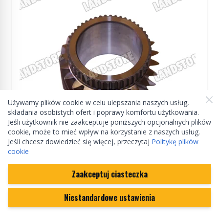
Używamy plików cookie w celu ulepszania naszych usług,
składania osobistych ofert i poprawy komfortu użytkowania.
Jeśli użytkownik nie zaakceptuje poniższych opcjonalnych plików
cookie, może to mieć wpływ na korzystanie z naszych usług.
Jeśli chcesz dowiedzieć się więcej, przeczytaj
Politykę plików
Manufactured by Land rover
cookie
Zębatka 6 biegu skrzyni biegów Defender od
Zaakceptuj ciasteczka
2007 (23 zęby)
Niestandardowe ustawienia
LR030057GEN