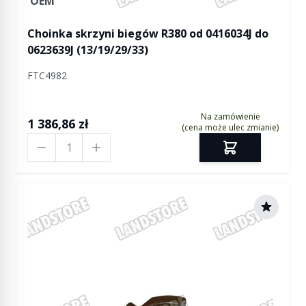
OEM
Choinka skrzyni biegów R380 od 0416034J do
0623639J (13/19/29/33)
FTC4982
Na zamówienie
1 386,86 zł
(cena może ulec zmianie)
Ilość