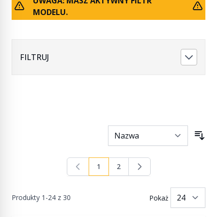
UWAGA: MASZ AKTYWNY FILTR
MODELU.
FILTRUJ
1
2
Aktualnie czytasz stronę
Strona
Produkty
1
-
24
z
30
Pokaż