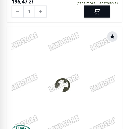
196,47 zł
(cena może ulec zmianie)
Ilość
Manufactured by Land rover