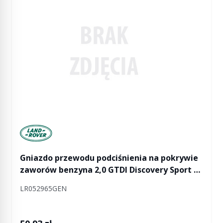
Manufactured by Land rover
Gniazdo przewodu podciśnienia na pokrywie
zaworów benzyna 2,0 GTDI Discovery Sport /
Freelander 2 / RR L405 / RR Sport od 2014 / RR
LR052965GEN
Evoque