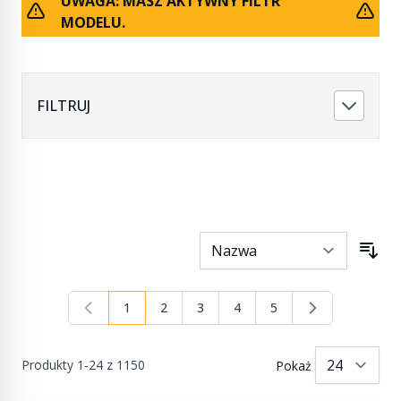
UWAGA: MASZ AKTYWNY FILTR
MODELU.
FILTRUJ
1
2
3
4
5
Aktualnie czytasz stronę
Strona
Strona
Strona
Strona
Produkty
1
-
24
z
1150
Pokaż