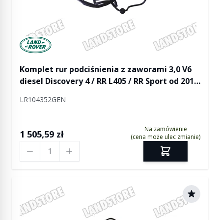
Manufactured by Land rover
Komplet rur podciśnienia z zaworami 3,0 V6
diesel Discovery 4 / RR L405 / RR Sport od 2010
/ RR Sport od 2014
LR104352GEN
Na zamówienie
1 505,59 zł
(cena może ulec zmianie)
Ilość