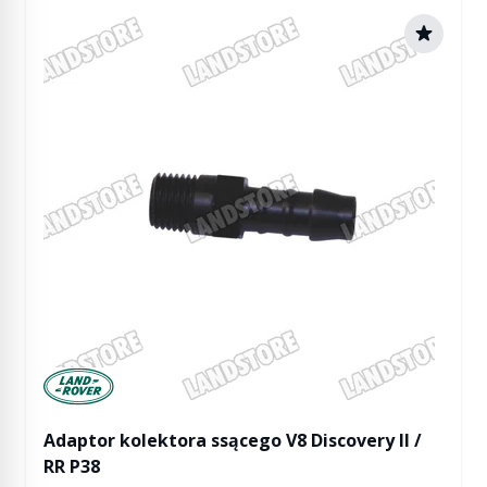
Manufactured by Land rover
Adaptor kolektora ssącego V8 Discovery II /
RR P38