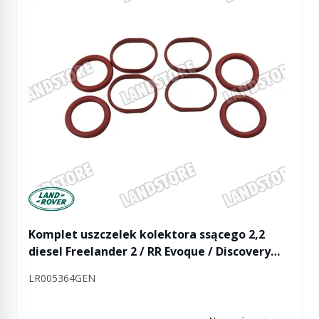
Manufactured by Land rover
Komplet uszczelek kolektora ssącego 2,2
diesel Freelander 2 / RR Evoque / Discovery
Sport (2 x 4 sztuki)
LR005364GEN