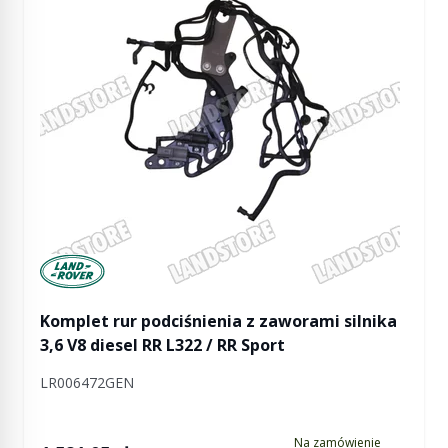
Manufactured by Land rover
Komplet rur podciśnienia z zaworami silnika
3,6 V8 diesel RR L322 / RR Sport
LR006472GEN
Na zamówienie