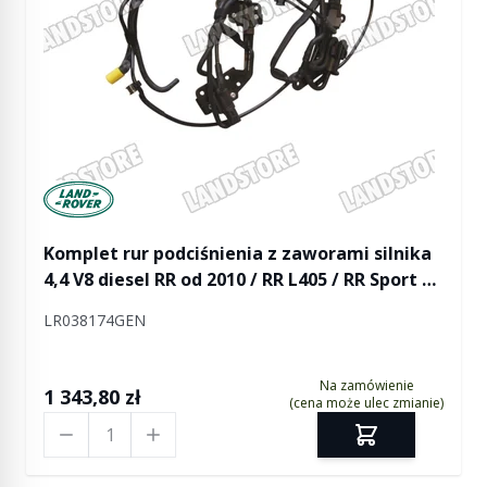
Manufactured by Land rover
Komplet rur podciśnienia z zaworami silnika
4,4 V8 diesel RR od 2010 / RR L405 / RR Sport od
2014
LR038174GEN
Na zamówienie
1 343,80 zł
(cena może ulec zmianie)
Ilość