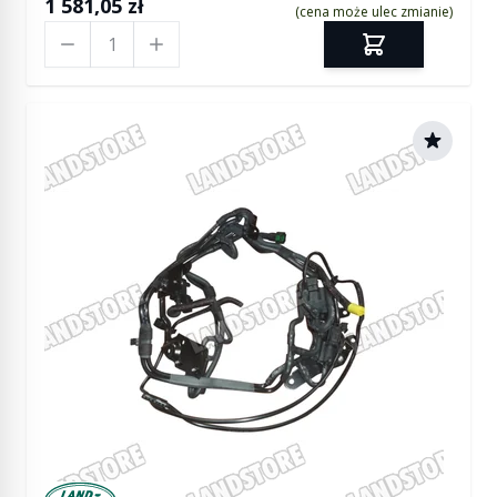
1 581,05 zł
(cena może ulec zmianie)
Ilość
Manufactured by Land rover