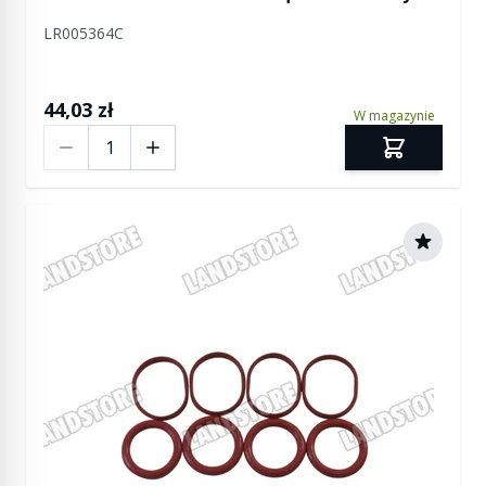
Sport (2 x 4 sztuki)
LR005364C
44,03 zł
W magazynie
Ilość