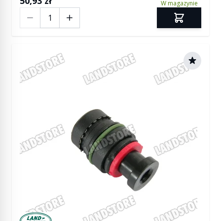
50,93 zł
W magazynie
Ilość
Manufactured by Land rover