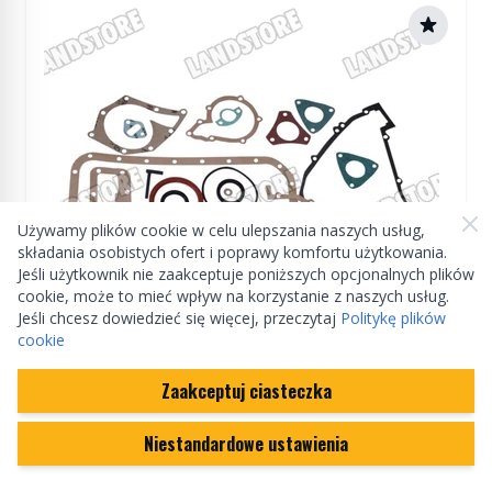
Używamy plików cookie w celu ulepszania naszych usług,
składania osobistych ofert i poprawy komfortu użytkowania.
Jeśli użytkownik nie zaakceptuje poniższych opcjonalnych plików
cookie, może to mieć wpływ na korzystanie z naszych usług.
Jeśli chcesz dowiedzieć się więcej, przeczytaj
Politykę plików
cookie
ZAMIENNIK
Zaakceptuj ciasteczka
Komplet uszczelek silnika dół 2,5 TD
Niestandardowe ustawienia
STC1558