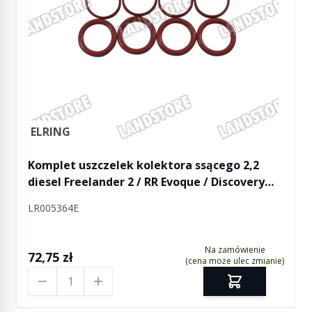
ELRING
Komplet uszczelek kolektora ssącego 2,2
diesel Freelander 2 / RR Evoque / Discovery
Sport (2 x 4 sztuki)
LR005364E
Na zamówienie
72,75 zł
(cena może ulec zmianie)
Ilość