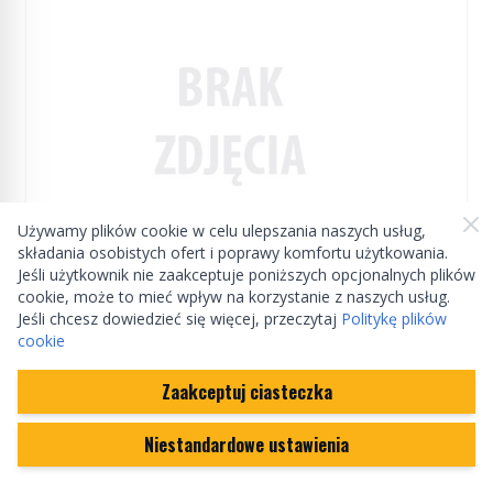
Używamy plików cookie w celu ulepszania naszych usług,
składania osobistych ofert i poprawy komfortu użytkowania.
Jeśli użytkownik nie zaakceptuje poniższych opcjonalnych plików
Manufactured by Land rover
cookie, może to mieć wpływ na korzystanie z naszych usług.
Jeśli chcesz dowiedzieć się więcej, przeczytaj
Politykę plików
cookie
Osłona żarówki reflektora Defender / RR
Zaakceptuj ciasteczka
STC951GEN
Niestandardowe ustawienia
Na zamówienie
89,33 zł
(cena może ulec zmianie)