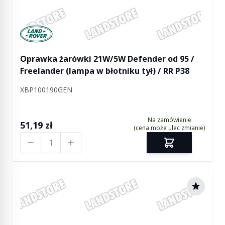
Manufactured by Land rover
Oprawka żarówki 21W/5W Defender od 95 /
Freelander (lampa w błotniku tył) / RR P38
XBP100190GEN
Na zamówienie
51,19 zł
(cena może ulec zmianie)
Ilość