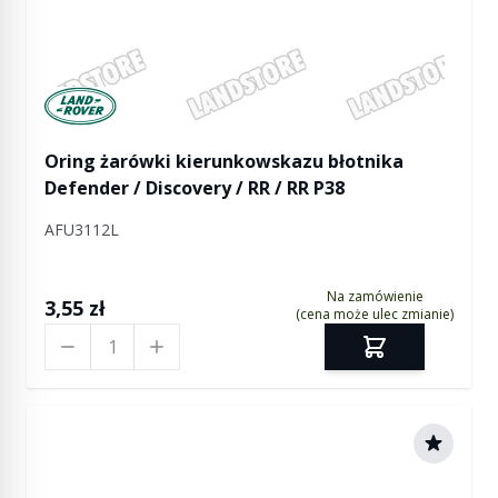
Manufactured by Land rover
Oring żarówki kierunkowskazu błotnika
Defender / Discovery / RR / RR P38
AFU3112L
Na zamówienie
3,55 zł
(cena może ulec zmianie)
Ilość