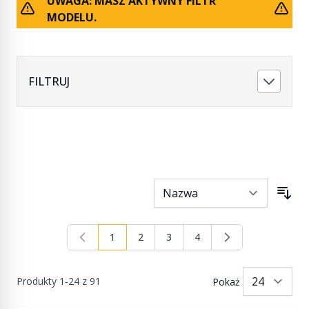
UWAGA: MASZ AKTYWNY FILTR
MODELU.
FILTRUJ
1
2
3
4
Aktualnie czytasz stronę
Strona
Strona
Strona
Produkty
1
-
24
z
91
Pokaż