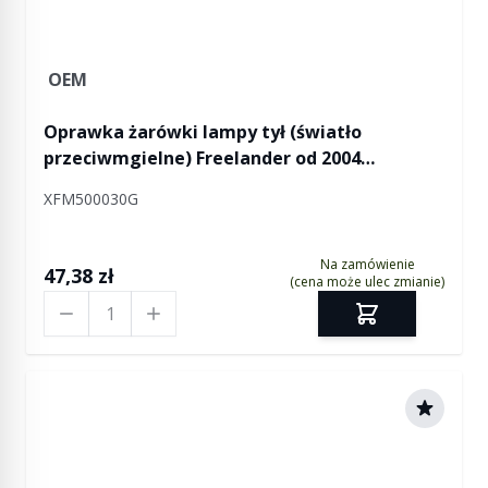
OEM
Oprawka żarówki lampy tył (światło
przeciwmgielne) Freelander od 2004
(VIN:4A000001)
XFM500030G
Na zamówienie
47,38 zł
(cena może ulec zmianie)
Ilość