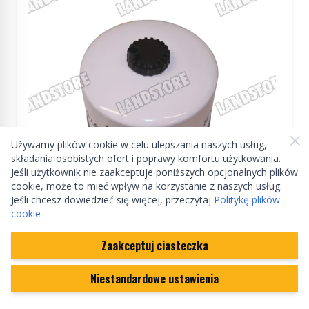
Używamy plików cookie w celu ulepszania naszych usług,
składania osobistych ofert i poprawy komfortu użytkowania.
Jeśli użytkownik nie zaakceptuje poniższych opcjonalnych plików
cookie, może to mieć wpływ na korzystanie z naszych usług.
Jeśli chcesz dowiedzieć się więcej, przeczytaj
Politykę plików
ZAMIENNIK
cookie
Filtr paliwa 2,7 od 2007 (VIN:7A000001) / 3,0 /
Zaakceptuj ciasteczka
3,6 diesel Discovery 3 / Discovery 4 / RR Sport
Niestandardowe ustawienia
LR009705