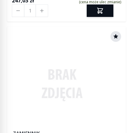
247,03 zł
(cena może ulec zmianie)
Ilość