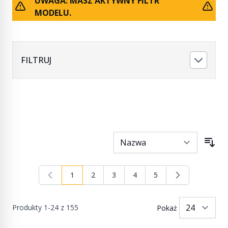
UWAGA: MASZ AKTYWNY FILTR
MODELU.
FILTRUJ
1
2
3
4
5
Aktualnie czytasz stronę
Strona
Strona
Strona
Strona
Produkty
1
-
24
z
155
Pokaż