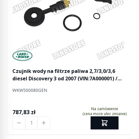
Manufactured by Land rover
Czujnik wody na filtrze paliwa 2,7/3,0/3,6
diesel Discovery 3 od 2007 (VIN:7A000001) /
Discovery 4 / RR Sport od 2007 (VIN:7A000001)
WKW500080GEN
Na zamówienie
787,83 zł
(cena może ulec zmianie)
Ilość