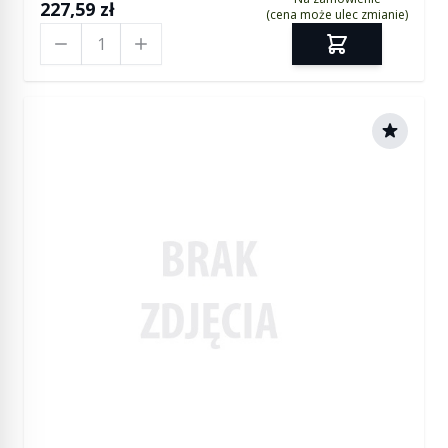
227,59 zł
(cena może ulec zmianie)
Ilość