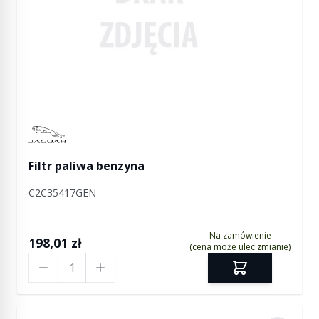
Manufactured by Jaguar
Filtr paliwa benzyna
C2C35417GEN
Na zamówienie
198,01 zł
(cena może ulec zmianie)
Ilość