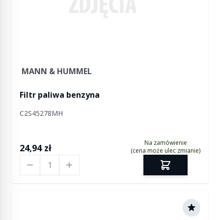
MANN & HUMMEL
Filtr paliwa benzyna
C2S45278MH
Na zamówienie
24,94 zł
(cena może ulec zmianie)
Ilość