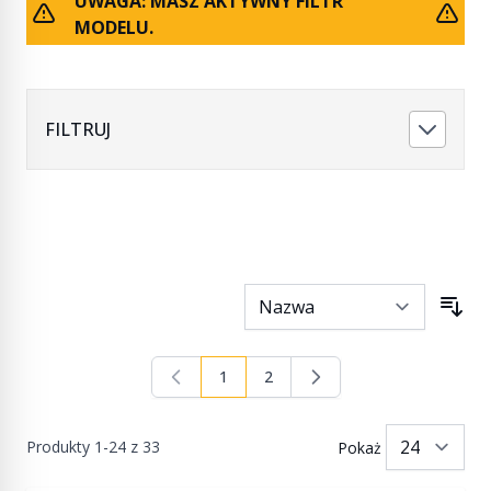
UWAGA: MASZ AKTYWNY FILTR
MODELU.
FILTRUJ
1
2
Aktualnie czytasz stronę
Strona
Produkty
1
-
24
z
33
Pokaż