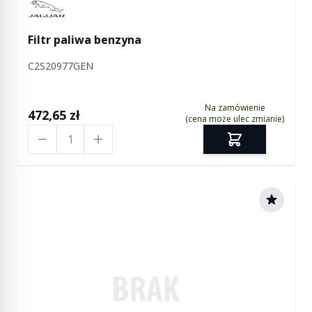
Manufactured by Jaguar
Filtr paliwa benzyna
C2S20977GEN
Na zamówienie
472,65 zł
(cena może ulec zmianie)
Ilość