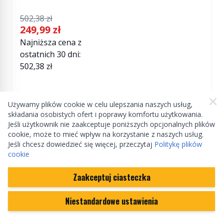
Regular Price
502,38 zł
249,99 zł
Special Price
Najniższa cena z
ostatnich 30 dni:
502,38 zł
Używamy plików cookie w celu ulepszania naszych usług,
W magazynie
składania osobistych ofert i poprawy komfortu użytkowania.
Ilość
Jeśli użytkownik nie zaakceptuje poniższych opcjonalnych plików
cookie, może to mieć wpływ na korzystanie z naszych usług.
Jeśli chcesz dowiedzieć się więcej, przeczytaj
Politykę plików
cookie
Zaakceptuj ciasteczka
Niestandardowe ustawienia