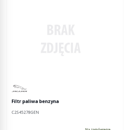
Manufactured by Jaguar
Filtr paliwa benzyna
C2S45278GEN
Na zamówienie