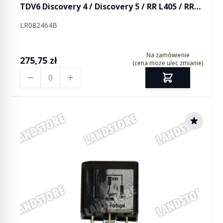
TDV6 Discovery 4 / Discovery 5 / RR L405 / RR
Sport / RR Sport od 2014 / RR Velar
LR082464B
Na zamówienie
275,75 zł
(cena może ulec zmianie)
Ilość