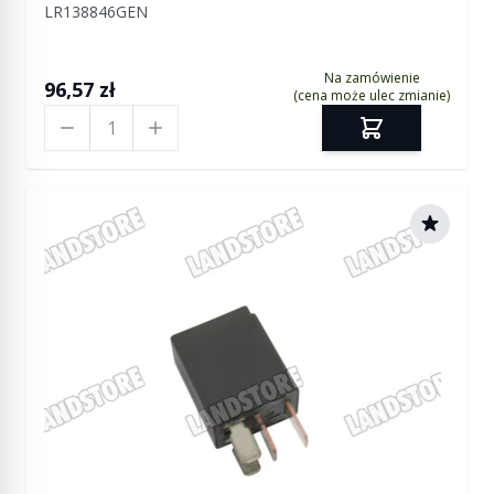
LR138846GEN
Sport od 2014 / RR Evoque / RR Velar
Na zamówienie
96,57 zł
(cena może ulec zmianie)
Ilość