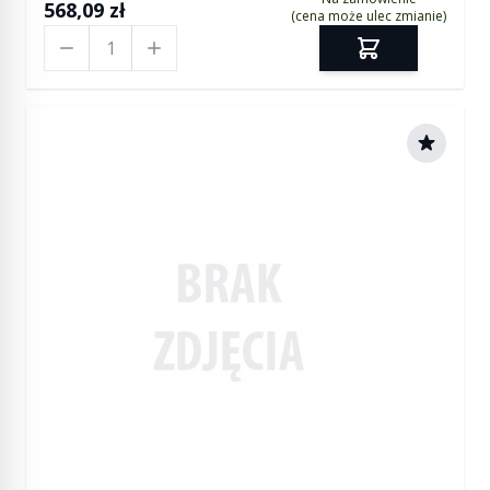
568,09 zł
(cena może ulec zmianie)
Ilość