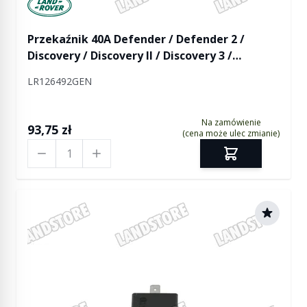
Manufactured by Land rover
Przekaźnik 40A Defender / Defender 2 /
Discovery / Discovery II / Discovery 3 /
Discovery 4 / Discovery 5 / Discovery Sport /
LR126492GEN
Freelander / Freelander 2 / RR / RR P38 / RR
L322 / RR L405 / RR Sport / RR Sport od 2014 /
RR Evoque / RR Evoque 2 / RR Velar
Na zamówienie
93,75 zł
(cena może ulec zmianie)
Ilość