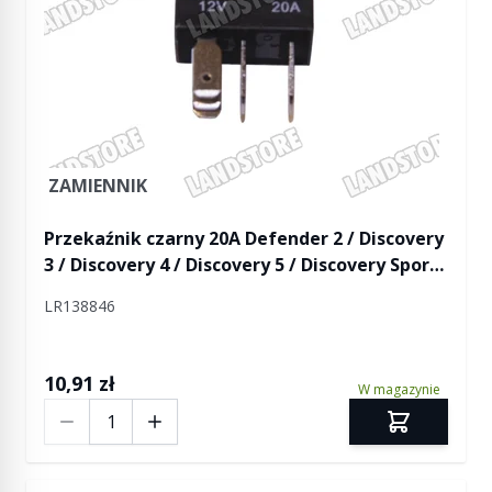
ZAMIENNIK
Przekaźnik czarny 20A Defender 2 / Discovery
3 / Discovery 4 / Discovery 5 / Discovery Sport
/ RR L322 od 2010 / RR L405 / RR Sport / RR
LR138846
Sport od 2014 / RR Evoque / RR Velar
10,91 zł
W magazynie
Ilość