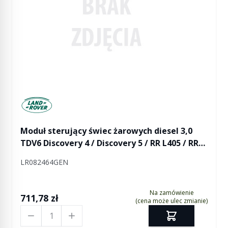
Manufactured by Land rover
Moduł sterujący świec żarowych diesel 3,0
TDV6 Discovery 4 / Discovery 5 / RR L405 / RR
Sport / RR Sport od 2014 / RR Velar
LR082464GEN
Na zamówienie
711,78 zł
(cena może ulec zmianie)
Ilość