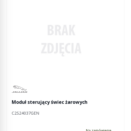
Manufactured by Jaguar
Moduł sterujący świec żarowych
C2S24037GEN
Na zamówienie