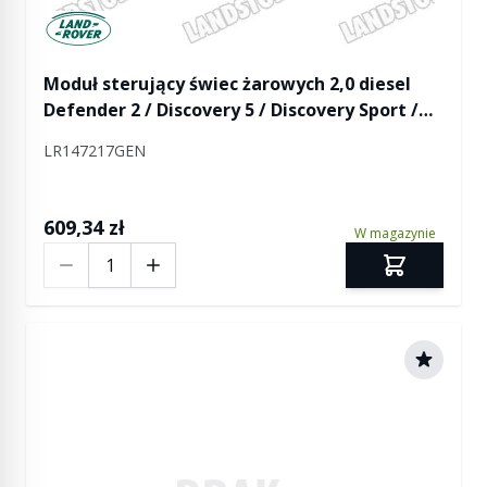
Manufactured by Land rover
Moduł sterujący świec żarowych 2,0 diesel
Defender 2 / Discovery 5 / Discovery Sport /
RR Sport od 2014 / RR Evoque / RR Evoque 2 /
LR147217GEN
RR Velar
609,34 zł
W magazynie
Ilość