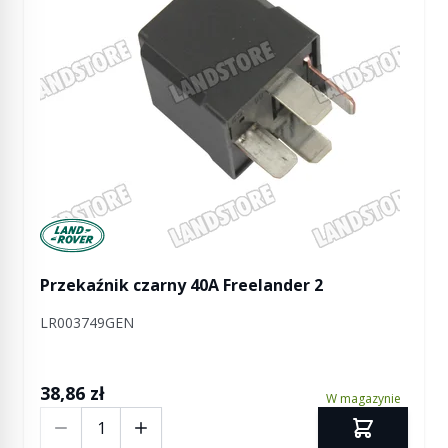
Manufactured by Land rover
Przekaźnik czarny 40A Freelander 2
LR003749GEN
38,86 zł
W magazynie
Ilość