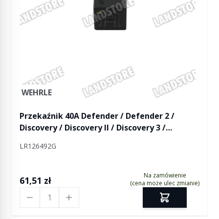
WEHRLE
Przekaźnik 40A Defender / Defender 2 /
Discovery / Discovery II / Discovery 3 /
Discovery 4 / Discovery 5 / Discovery Sport /
LR126492G
Freelander / Freelander 2 / RR / RR P38 / RR
L322 / RR L405 / RR Sport / RR Sport od 2014 /
RR Evoque / RR Evoque 2 / RR Velar
Na zamówienie
61,51 zł
(cena może ulec zmianie)
Ilość