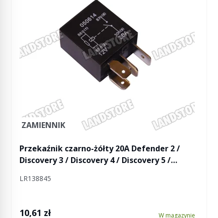
ZAMIENNIK
Przekaźnik czarno-żółty 20A Defender 2 /
Discovery 3 / Discovery 4 / Discovery 5 /
Discovery Sport / RR L322 / RR L405 / RR L460 /
LR138845
RR Sport / RR Sport od 2014 / RR Sport L461 /
RR Evoque / RR Evoque 2 / RR Velar
10,61 zł
W magazynie