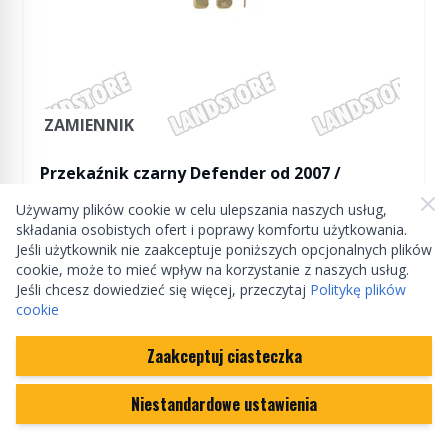
ZAMIENNIK
Przekaźnik czarny Defender od 2007 /
Discovery 4 / RR Sport od 2010
Używamy plików cookie w celu ulepszania naszych usług,
składania osobistych ofert i poprawy komfortu użytkowania.
YWB500210
Jeśli użytkownik nie zaakceptuje poniższych opcjonalnych plików
cookie, może to mieć wpływ na korzystanie z naszych usług.
Jeśli chcesz dowiedzieć się więcej, przeczytaj
Politykę plików
10,85 zł
cookie
W magazynie
Ilość
Zaakceptuj ciasteczka
Niestandardowe ustawienia