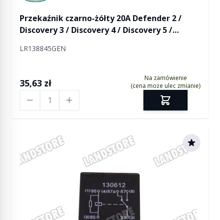
Przekaźnik czarno-żółty 20A Defender 2 /
Discovery 3 / Discovery 4 / Discovery 5 /
Discovery Sport / RR L322 / RR L405 / RR L460 /
LR138845GEN
RR Sport / RR Sport od 2014 / RR Sport L461 /
RR Evoque / RR Evoque 2 / RR Velar
Na zamówienie
35,63 zł
(cena może ulec zmianie)
Ilość