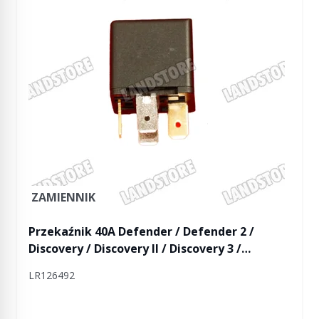
ZAMIENNIK
Przekaźnik 40A Defender / Defender 2 /
Discovery / Discovery II / Discovery 3 /
Discovery 4 / Discovery 5 / Discovery Sport /
LR126492
Freelander / Freelander 2 / RR / RR P38 / RR
L322 / RR L405 / RR Sport / RR Sport od 2014 /
RR Evoque / RR Evoque 2 / RR Velar