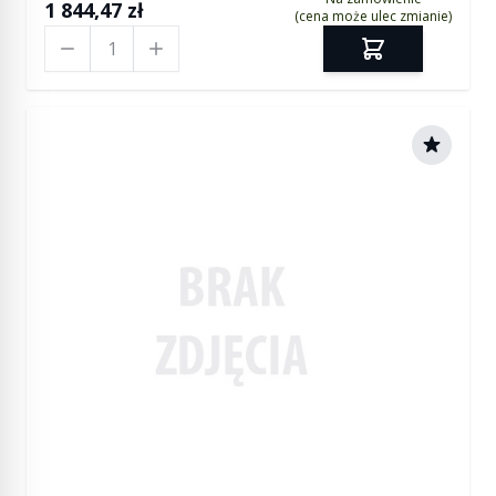
1 844,47 zł
(cena może ulec zmianie)
Ilość