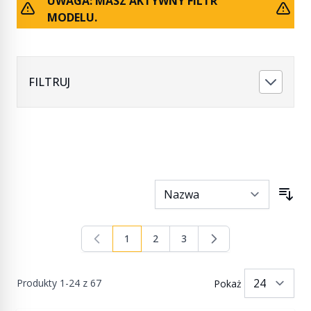
UWAGA: MASZ AKTYWNY FILTR
MODELU.
FILTRUJ
1
2
3
Aktualnie czytasz stronę
Strona
Strona
Produkty
1
-
24
z
67
Pokaż