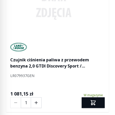
Manufactured by Land rover
Czujnik ciśnienia paliwa z przewodem
benzyna 2,0 GTDI Discovery Sport /
Freelander 2 / RR Evoque
LR079937GEN
1 081,15 zł
W magazynie
Ilość