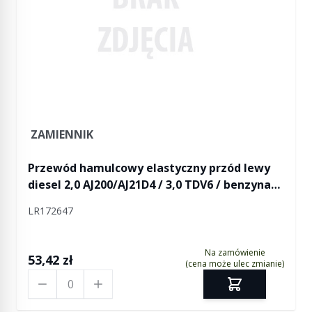
ZAMIENNIK
Przewód hamulcowy elastyczny przód lewy
diesel 2,0 AJ200/AJ21D4 / 3,0 TDV6 / benzyna
2,0 AJ200P / 3,0 SC V6 / 5,0 V8 RR Velar
LR172647
Na zamówienie
53,42 zł
(cena może ulec zmianie)
Ilość