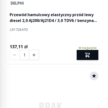
DELPHI
Przewód hamulcowy elastyczny przód lewy
diesel 2,0 AJ200/AJ21D4 / 3,0 TDV6 / benzyna
2,0 AJ200P / 3,0 SC V6 / 5,0 V8 RR Velar
LR172647D
137,11 zł
W magazynie
Ilość