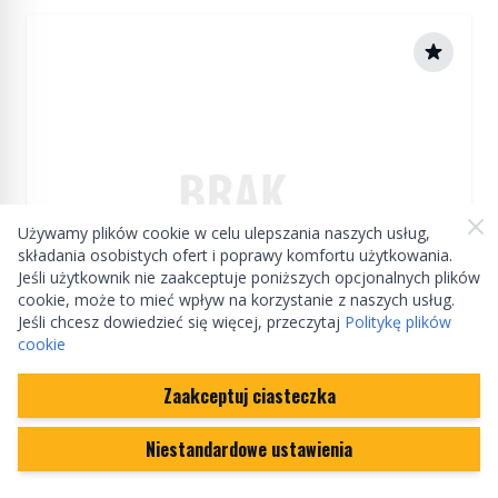
Używamy plików cookie w celu ulepszania naszych usług,
składania osobistych ofert i poprawy komfortu użytkowania.
Jeśli użytkownik nie zaakceptuje poniższych opcjonalnych plików
cookie, może to mieć wpływ na korzystanie z naszych usług.
Jeśli chcesz dowiedzieć się więcej, przeczytaj
Politykę plików
cookie
Zaakceptuj ciasteczka
Manufactured by Land rover
Niestandardowe ustawienia
Przewód hamulcowy elastyczny przód lewy
diesel 3,0 AJ20D6 / benzyna 2,0 AJ200P Hi PHEV