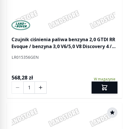
Manufactured by Land rover
Czujnik ciśnienia paliwa benzyna 2,0 GTDI RR
Evoque / benzyna 3,0 V6/5,0 V8 Discovery 4 /
RR L322 / RR L405 / RR Sport / RR Sport od 2014
LR015356GEN
568,28 zł
W magazynie
Ilość