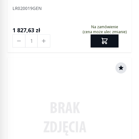
L322 / RR Sport
LR020019GEN
Na zamówienie
1 827,63 zł
(cena może ulec zmianie)
Ilość