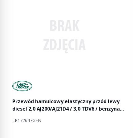
Manufactured by Land rover
Przewód hamulcowy elastyczny przód lewy
diesel 2,0 AJ200/AJ21D4 / 3,0 TDV6 / benzyna
2,0 AJ200P / 3,0 SC V6 / 5,0 V8 RR Velar
LR172647GEN