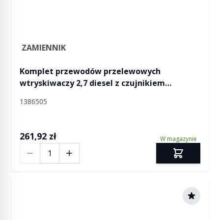
ZAMIENNIK
Komplet przewodów przelewowych
wtryskiwaczy 2,7 diesel z czujnikiem
temperatury paliwa Discovery 3 / Discovery 4
1386505
/ RR Sport
261,92 zł
W magazynie
Ilość