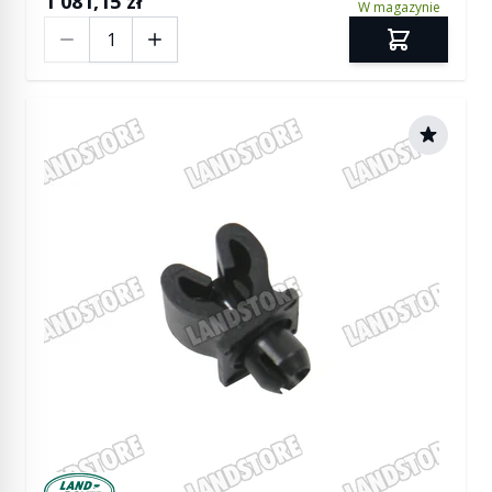
1 081,15 zł
W magazynie
Ilość
Manufactured by Land rover