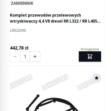
ZAMIENNIK
Komplet przewodów przelewowych
wtryskiwaczy 4,4 V8 diesel RR L322 / RR L405 /
RR Sport od 2014
LR022590
442,78 zł
W magazynie
Ilość