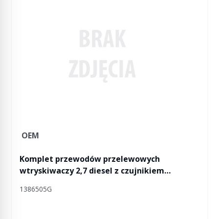
OEM
Komplet przewodów przelewowych
wtryskiwaczy 2,7 diesel z czujnikiem
temperatury paliwa Discovery 3 / Discovery 4
1386505G
/ RR Sport