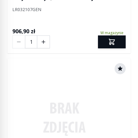
temperatury paliwa Discovery 4 / Discovery 5
LR032107GEN
/ RR L405 / RR Sport / RR Sport od 2014 / RR
Velar
906,90 zł
W magazynie
Ilość