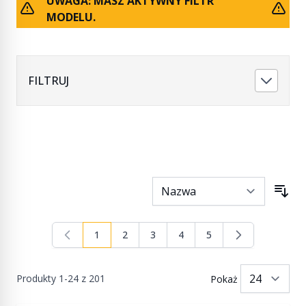
UWAGA: MASZ AKTYWNY FILTR
MODELU.
FILTRUJ
1
2
3
4
5
Aktualnie czytasz stronę
Strona
Strona
Strona
Strona
Produkty
1
-
24
z
201
Pokaż