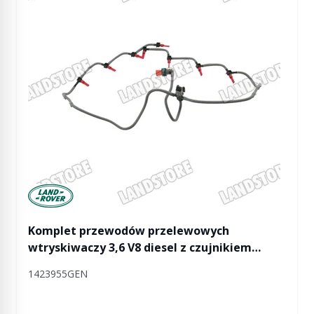
Manufactured by Land rover
Komplet przewodów przelewowych
wtryskiwaczy 3,6 V8 diesel z czujnikiem
temperatury paliwa RR L322 / RR Sport
1423955GEN