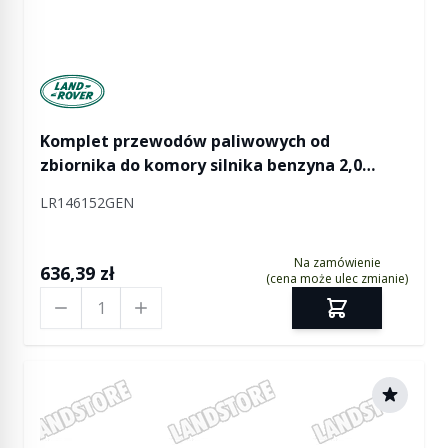
Manufactured by Land rover
Komplet przewodów paliwowych od
zbiornika do komory silnika benzyna 2,0
AJ200P / 2,0 AJ200P Hi PHEV / 3,0 AJ20P6 / 3,0
LR146152GEN
SC V6 / 5,0 SC V8 RR Velar
Na zamówienie
636,39 zł
(cena może ulec zmianie)
Ilość