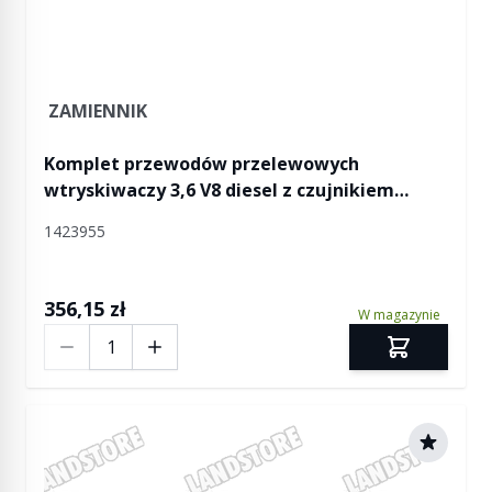
ZAMIENNIK
Komplet przewodów przelewowych
wtryskiwaczy 3,6 V8 diesel z czujnikiem
temperatury paliwa RR L322 / RR Sport
1423955
356,15 zł
W magazynie
Ilość