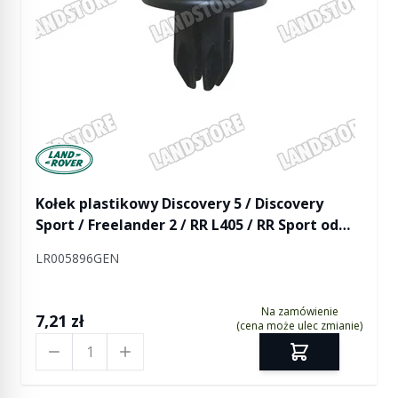
Manufactured by Land rover
Kołek plastikowy Discovery 5 / Discovery
Sport / Freelander 2 / RR L405 / RR Sport od
2014 / RR Evoque / RR Velar / RR Evoque 2
LR005896GEN
Na zamówienie
7,21 zł
(cena może ulec zmianie)
Ilość