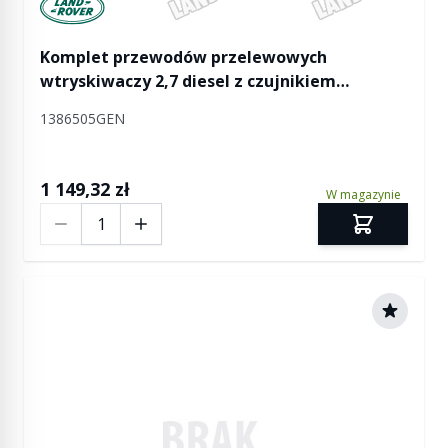
Manufactured by Land rover
Komplet przewodów przelewowych
wtryskiwaczy 2,7 diesel z czujnikiem
temperatury paliwa Discovery 3 / Discovery 4
1386505GEN
/ RR Sport
1 149,32 zł
W magazynie
Ilość