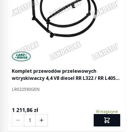
Manufactured by Land rover
Komplet przewodów przelewowych
wtryskiwaczy 4,4 V8 diesel RR L322 / RR L405 /
RR Sport od 2014
LR022590GEN
1 211,86 zł
W magazynie
Ilość