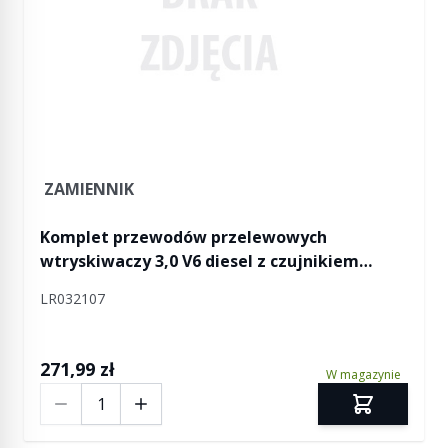
ZAMIENNIK
Komplet przewodów przelewowych
wtryskiwaczy 3,0 V6 diesel z czujnikiem
temperatury paliwa Discovery 4 / Discovery 5
LR032107
/ RR L405 / RR Sport / RR Sport od 2014 / RR
Velar
271,99 zł
W magazynie
Ilość