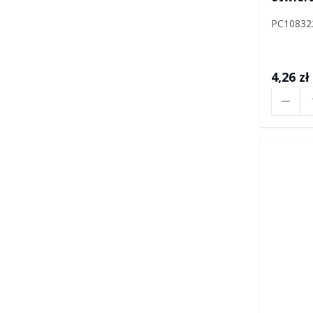
Defend
PC10832
4,26 zł
Ilość