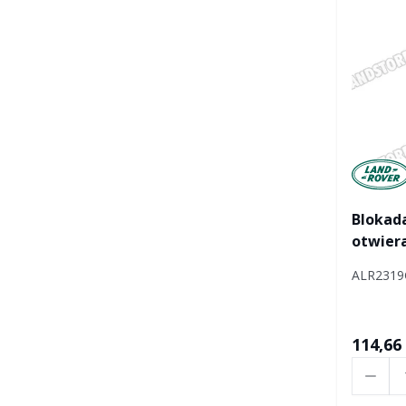
Manufac
Blokad
otwiera
Defend
ALR231
114,66 
Ilość