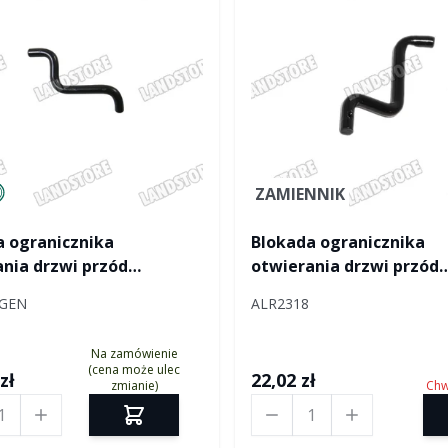
tured by Land rover
ZAMIENNIK
a ogranicznika
Blokada ogranicznika
nia drzwi przód
otwierania drzwi przód
er lewa
Defender prawa
9GEN
ALR2318
Na zamówienie
(cena może ulec
zł
22,02 zł
zmianie)
Chw
Ilość