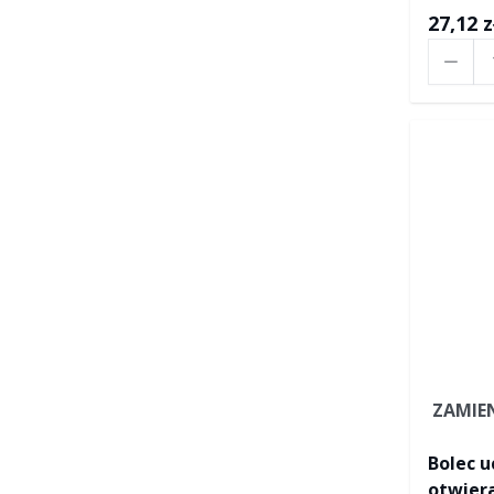
27,12 z
Ilość
ZAMIE
Bolec 
otwiera