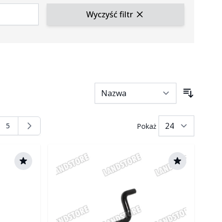
Wyczyść filtr
5
Pokaż
nę
na
Strona