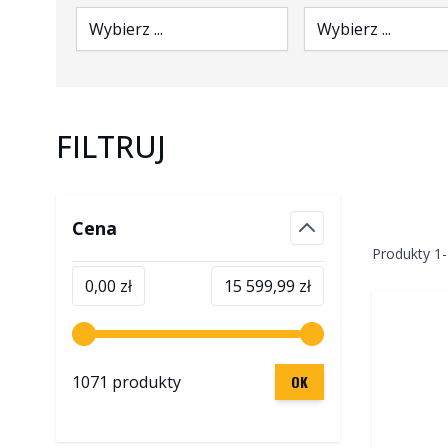
Wybierz ...
Wybierz ...
FILTRUJ
Skip to product list
Cena
filter
Produkty
1
-
Minimalna wartość
Maksymalna wartość
0,00 zł
15 599,99 zł
1071 produkty
OK