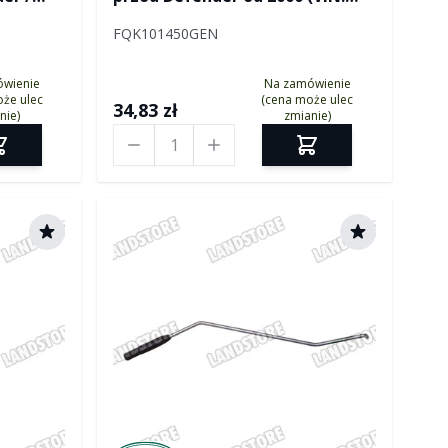
YA194718)
FQK101450GEN
ówienie
Na zamówienie
że ulec
(cena może ulec
34,83 zł
nie)
zmianie)
Ilość