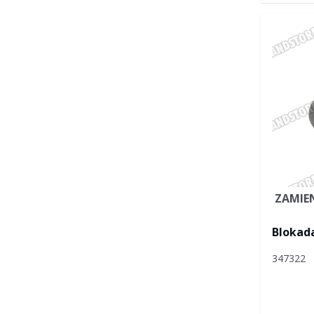
ZAMIE
Blokada
347322