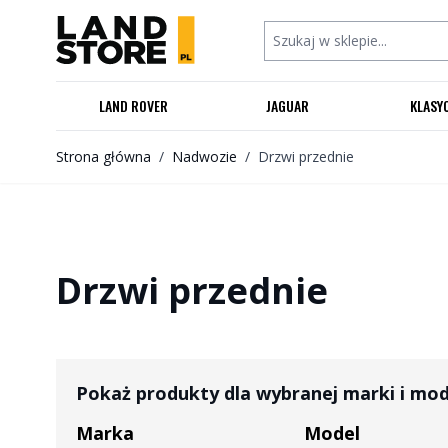
Przejdź do treści
Szukaj w sklepie...
LAND ROVER
JAGUAR
KLASY
Strona główna
/
Nadwozie
/
Drzwi przednie
Drzwi przednie
Pokaż produkty dla wybranej marki i mo
Marka
Model