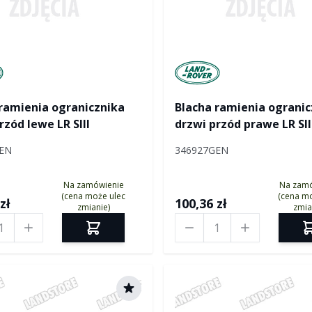
tured by Land rover
Manufactured by Land ro
ramienia ogranicznika
Blacha ramienia ogranic
rzód lewe LR SIII
drzwi przód prawe LR SII
EN
346927GEN
Na zamówienie
Na zam
(cena może ulec
(cena mo
zł
100,36 zł
zmianie)
zmia
Ilość