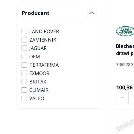
Producent
filter
Manufac
LAND ROVER
ZAMIENNIK
Blacha 
JAGUAR
drzwi p
OEM
346928G
TERRAFIRMA
EXMOOR
BRITAX
100,36 
CLIMAIR
Ilość
VALEO