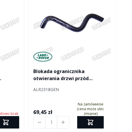
Manufactured by Land rover
Blokada ogranicznika
otwierania drzwi przód
Defender prawa
ALR2318GEN
Na zamówienie
(cena może ulec
69,45 zł
ilowo brak
zmianie)
Ilość