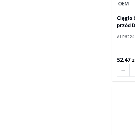
OEM
Cięgło
przód D
LA93606
ALR6224
YA1947
52,47 z
Ilość