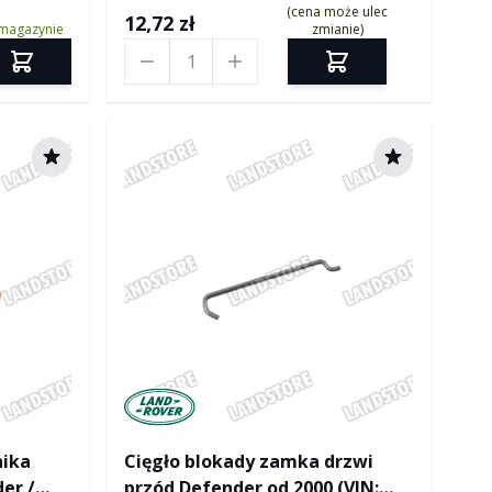
(cena może ulec
12,72 zł
magazynie
zmianie)
Ilość
ver
Manufactured by Land rover
nika
Cięgło blokady zamka drzwi
er /
przód Defender od 2000 (VIN: