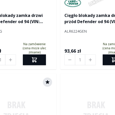
Manufactured by Land ro
 blokady zamka drzwi
Cięgło blokady zamka d
efender od 94 (VIN:
przód Defender od 94 (V
9) do 2000 (VIN:
LA936069) do 2000 (VIN:
G
ALR6224GEN
17)
YA194717)
Na zamówienie
Na zam
(cena może ulec
(cena mo
ł
93,66 zł
zmianie)
zmia
Ilość