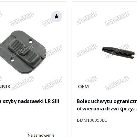
NNIK
OEM
 szyby nadstawki LR SIII
Bolec uchwytu ogranicz
otwierania drzwi (przy
nadwoziu) RR / Discovery
BDM100050LG
Discovery II / RR P38 / F
Na zamówienie