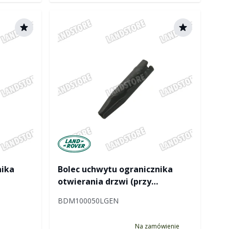
Manufactured by Land rover
nika
Bolec uchwytu ogranicznika
otwierania drzwi (przy
 /
nadwoziu) RR / Discovery /
BDM100050LGEN
reelander
Discovery II / RR P38 / Freelander
Na zamówienie