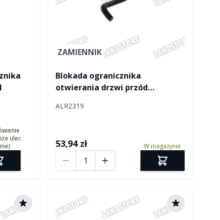
ver
ZAMIENNIK
znika
Blokada ogranicznika
I
otwierania drzwi przód
Defender lewa
ALR2319
ówienie
że ulec
53,94 zł
nie)
W magazynie
Ilość