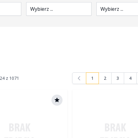
Wybierz ...
Wybierz ...
24
z
1071
1
2
3
4
Aktualnie czytasz stro
Strona
Strona
Stro