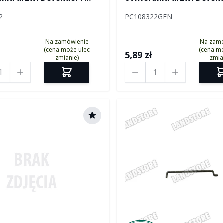
er od 2007
Defender od 2007
2
PC108322GEN
Na zamówienie
Na zam
(cena może ulec
(cena mo
5,89 zł
zmianie)
zmia
Ilość