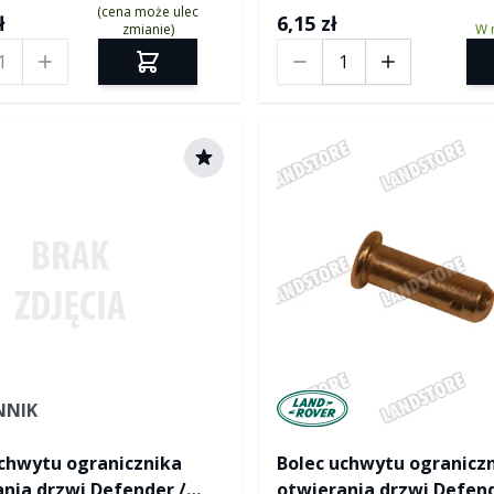
(cena może ulec
ł
6,15 zł
zmianie)
W 
Ilość
Manufactured by Land ro
NNIK
uchwytu ogranicznika
Bolec uchwytu ogranicz
nia drzwi Defender /
otwierania drzwi Defend