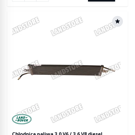
Manufactured by Land rover
Chłodnica paliwa 3,0 V6 / 3,6 V8 diesel