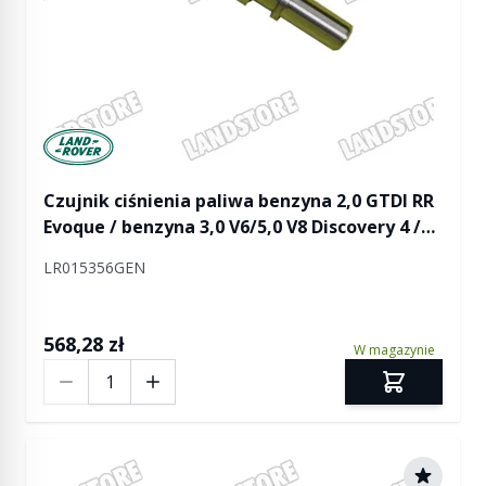
Manufactured by Land rover
Czujnik ciśnienia paliwa benzyna 2,0 GTDI RR
Evoque / benzyna 3,0 V6/5,0 V8 Discovery 4 /
RR L322 / RR L405 / RR Sport / RR Sport od 2014
LR015356GEN
568,28 zł
W magazynie
Ilość