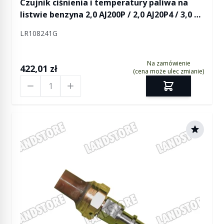
Czujnik ciśnienia i temperatury paliwa na
listwie benzyna 2,0 AJ200P / 2,0 AJ20P4 / 3,0 SC
V6 / 5,0 V8 Defender 2 / Discovery 5 /
LR108241G
Discovery Sport / RR L405 / RR Sport od 2014 /
RR Evoque / RR Evoque 2 / RR Velar
Na zamówienie
422,01 zł
(cena może ulec zmianie)
Ilość