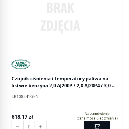
Manufactured by Land rover
Czujnik ciśnienia i temperatury paliwa na
listwie benzyna 2,0 AJ200P / 2,0 AJ20P4 / 3,0 SC
V6 / 5,0 V8 Defender 2 / Discovery 5 /
LR108241GEN
Discovery Sport / RR L405 / RR Sport od 2014 /
RR Evoque / RR Evoque 2 / RR Velar
Na zamówienie
618,17 zł
(cena może ulec zmianie)
Ilość