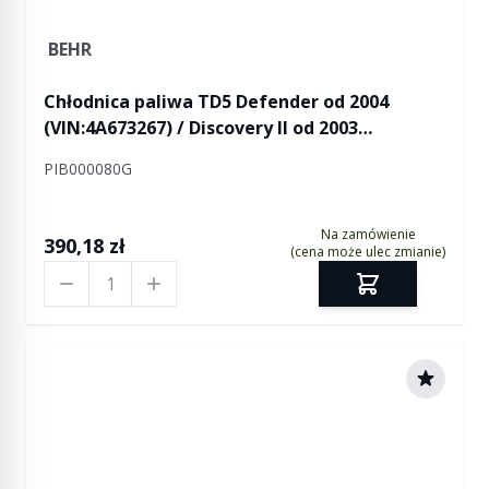
BEHR
Chłodnica paliwa TD5 Defender od 2004
(VIN:4A673267) / Discovery II od 2003
(VIN:3A828207)
PIB000080G
Na zamówienie
390,18 zł
(cena może ulec zmianie)
Ilość