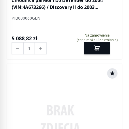
Chłodnica paliwa TD5 Defender do 2004
(VIN:4A673266) / Discovery II do 2003
(VIN:3A828206)
PIB000060GEN
Na zamówienie
5 088,82 zł
(cena może ulec zmianie)
Ilość