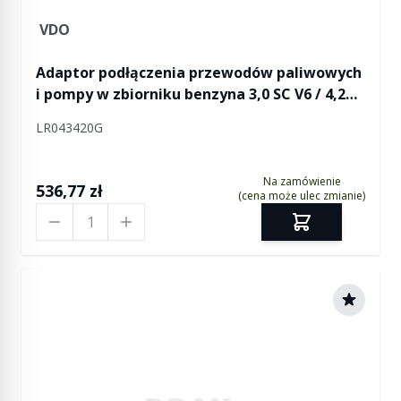
VDO
Adaptor podłączenia przewodów paliwowych
i pompy w zbiorniku benzyna 3,0 SC V6 / 4,2
SC V8 / 5,0 V8 Discovery 4 / RR Sport
LR043420G
Na zamówienie
536,77 zł
(cena może ulec zmianie)
Ilość