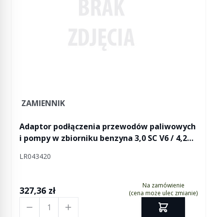
ZAMIENNIK
Adaptor podłączenia przewodów paliwowych
i pompy w zbiorniku benzyna 3,0 SC V6 / 4,2
SC V8 / 5,0 V8 Discovery 4 / RR Sport
LR043420
Na zamówienie
327,36 zł
(cena może ulec zmianie)
Ilość