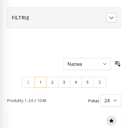
FILTRUJ
1
2
3
4
5
Aktualnie czytasz stronę
Strona
Strona
Strona
Strona
Produkty
1
-
24
z
1048
Pokaż