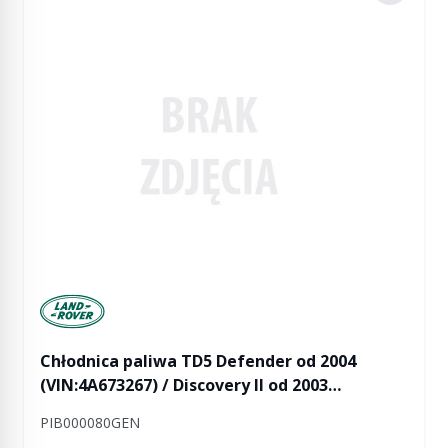
Manufactured by Land rover
Chłodnica paliwa TD5 Defender od 2004
(VIN:4A673267) / Discovery II od 2003
(VIN:3A828207)
PIB000080GEN