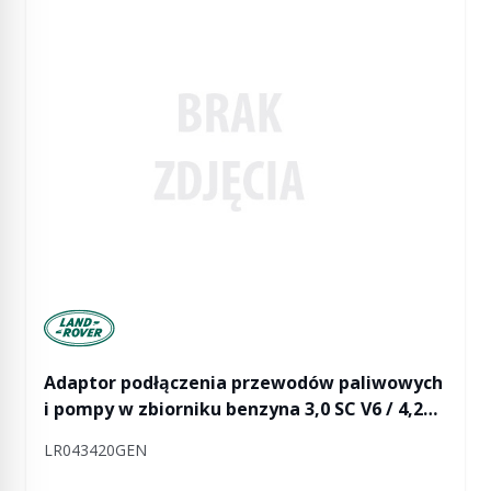
Manufactured by Land rover
Adaptor podłączenia przewodów paliwowych
i pompy w zbiorniku benzyna 3,0 SC V6 / 4,2
SC V8 / 5,0 V8 Discovery 4 / RR Sport
LR043420GEN