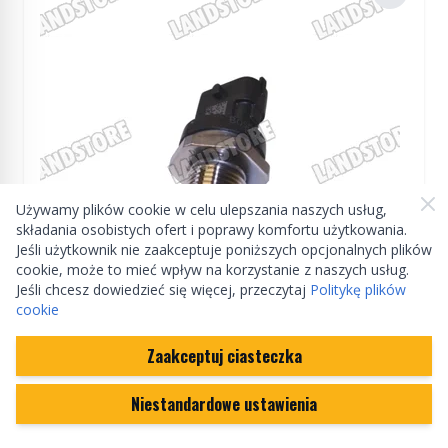
Używamy plików cookie w celu ulepszania naszych usług,
składania osobistych ofert i poprawy komfortu użytkowania.
Jeśli użytkownik nie zaakceptuje poniższych opcjonalnych plików
cookie, może to mieć wpływ na korzystanie z naszych usług.
Jeśli chcesz dowiedzieć się więcej, przeczytaj
Politykę plików
Manufactured by Land rover
cookie
Zaakceptuj ciasteczka
Czujnik ciśnienia paliwa listwy paliwowej
wtryskiwaczy 4,4 V8 diesel RR L322 / RR L405 /
Niestandardowe ustawienia
RR Sport od 2014
LR020693GEN