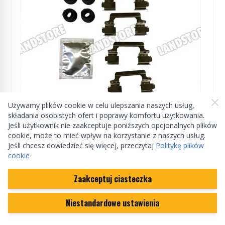
Używamy plików cookie w celu ulepszania naszych usług,
składania osobistych ofert i poprawy komfortu użytkowania.
ZAMIENNIK
Jeśli użytkownik nie zaakceptuje poniższych opcjonalnych plików
cookie, może to mieć wpływ na korzystanie z naszych usług.
Jeśli chcesz dowiedzieć się więcej, przeczytaj
Politykę plików
Blaszki mocowania klocków hamulcowych
cookie
przód (z gumkami prowadnic) 5,0 V8 NA
benzyna / 3,6 V8 diesel / 3,0 V6 diesel
Zaakceptuj ciasteczka
LR026219
Discovery 4 / RR L322 od 2010 / RR Sport od
2010
Niestandardowe ustawienia
23,38 zł
W magazynie