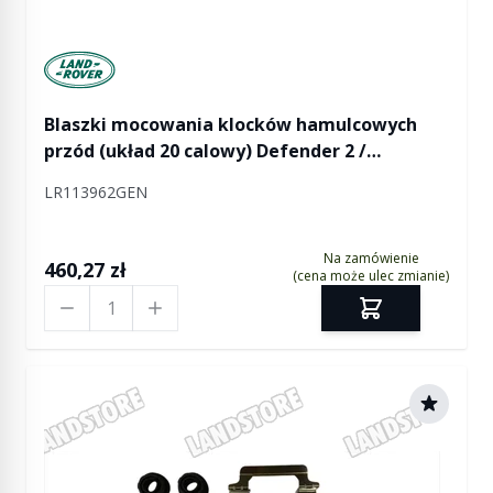
Manufactured by Land rover
Blaszki mocowania klocków hamulcowych
przód (układ 20 calowy) Defender 2 /
Discovery 5 / RR L405 od 2018 (VIN:JA387200) /
LR113962GEN
RR Sport od 2014 od 2018 (VIN:JA188839)
Na zamówienie
460,27 zł
(cena może ulec zmianie)
Ilość