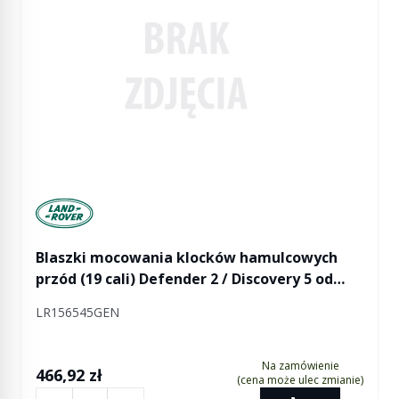
Manufactured by Land rover
Blaszki mocowania klocków hamulcowych
przód (19 cali) Defender 2 / Discovery 5 od
2018 (VIN:JA000001) / RR L405 od 2018
LR156545GEN
(VIN:JA000001) / RR Sport od 2014 od 2018
(VIN:JA000001)
Na zamówienie
466,92 zł
(cena może ulec zmianie)
Ilość