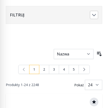
FILTRUJ
1
2
3
4
5
Aktualnie czytasz stronę
Strona
Strona
Strona
Strona
Produkty
1
-
24
z
2248
Pokaż