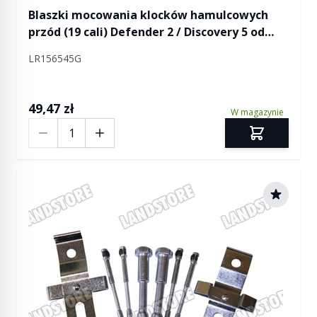
Blaszki mocowania klocków hamulcowych
przód (19 cali) Defender 2 / Discovery 5 od
2018 (VIN:JA000001) / RR L405 od 2018
LR156545G
(VIN:JA000001) / RR Sport od 2014 od 2018
(VIN:JA000001) (komplet na oś)
49,47 zł
W magazynie
Ilość