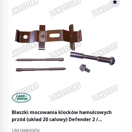
Manufactured by Land rover
Blaszki mocowania klocków hamulcowych
przód (układ 20 calowy) Defender 2 /
Discovery 5 / RR L322 / RR L405 / RR Sport / RR
LR016683GEN