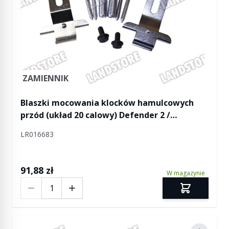
ZAMIENNIK
Blaszki mocowania klocków hamulcowych
przód (układ 20 calowy) Defender 2 /
Discovery 5 / RR L322 / RR L405 / RR Sport / RR
LR016683
Sport od 2014
91,88 zł
W magazynie
Ilość