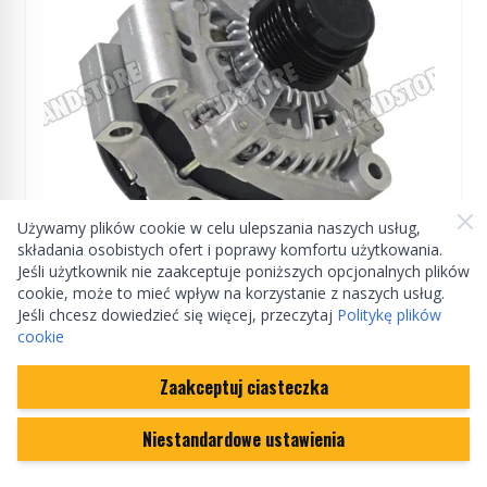
Używamy plików cookie w celu ulepszania naszych usług,
składania osobistych ofert i poprawy komfortu użytkowania.
Jeśli użytkownik nie zaakceptuje poniższych opcjonalnych plików
ZAMIENNIK
cookie, może to mieć wpływ na korzystanie z naszych usług.
Jeśli chcesz dowiedzieć się więcej, przeczytaj
Politykę plików
Alternator 3,0 V6 diesel Discovery 5 / RR L405 /
cookie
RR Sport od 2014
Zaakceptuj ciasteczka
LR076696
Niestandardowe ustawienia
Regular Price
1 141,55 zł
999,95 zł
Special Price