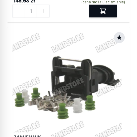
146,68 zł
(cena może ulec zmianie)
Ilość