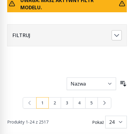
UWAGA: MASZ AKTYWNY FILTR
MODELU.
FILTRUJ
1
2
3
4
5
Aktualnie czytasz stronę
Strona
Strona
Strona
Strona
Produkty
1
-
24
z
2517
Pokaż