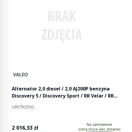
VALEO
Alternator 2,0 diesel / 2,0 AJ200P benzyna
Discovery 5 / Discovery Sport / RR Velar / RR
Evoque / RR Evoque 2 (bez ogrzewanej szyby
LR079255G
przedniej)
Na zamówienie
2 016,33 zł
(cena może ulec zmianie)