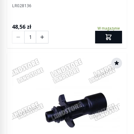
Discovery 4 / Discovery 5 / RR L322 / RR L405 /
LR028136
RR Sport / RR Sport od 2014 / RR Velar
48,56 zł
W magazynie
Ilość