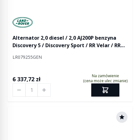
Manufactured by Land rover
Alternator 2,0 diesel / 2,0 AJ200P benzyna
Discovery 5 / Discovery Sport / RR Velar / RR
Evoque / RR Evoque 2 (bez ogrzewanej szyby
LR079255GEN
przedniej)
Na zamówienie
6 337,72 zł
(cena może ulec zmianie)
Ilość