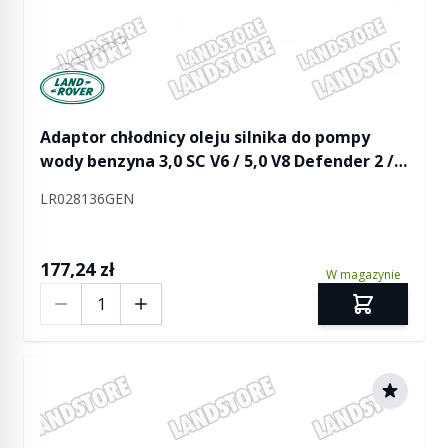
Manufactured by Land rover
Adaptor chłodnicy oleju silnika do pompy
wody benzyna 3,0 SC V6 / 5,0 V8 Defender 2 /
Discovery 4 / Discovery 5 / RR L322 / RR L405 /
LR028136GEN
RR Sport / RR Sport od 2014 / RR Velar
177,24 zł
W magazynie
Ilość