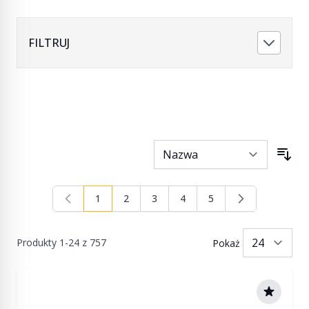
FILTRUJ
1
2
3
4
5
Aktualnie czytasz stronę
Strona
Strona
Strona
Strona
Produkty
1
-
24
z
757
Pokaż