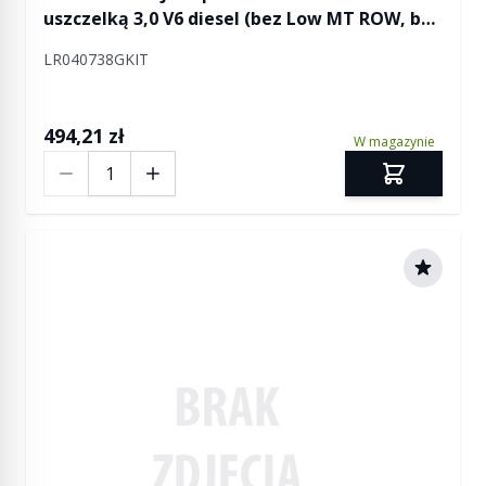
uszczelką 3,0 V6 diesel (bez Low MT ROW, bez
Gen2) Discovery 4 / RR Sport / RR L405 / RR
LR040738GKIT
Sport od 2014
494,21 zł
W magazynie
Ilość