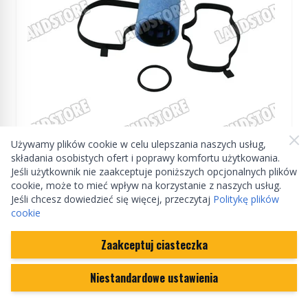
ZAMIENNIK
Używamy plików cookie w celu ulepszania naszych usług,
składania osobistych ofert i poprawy komfortu użytkowania.
Filtr odmy Freelander TD4 / RR L322 3,0 diesel
Jeśli użytkownik nie zaakceptuje poniższych opcjonalnych plików
(wkład)
cookie, może to mieć wpływ na korzystanie z naszych usług.
Jeśli chcesz dowiedzieć się więcej, przeczytaj
Politykę plików
LLJ500010
cookie
Zaakceptuj ciasteczka
30,31 zł
W magazynie
Ilość
Niestandardowe ustawienia