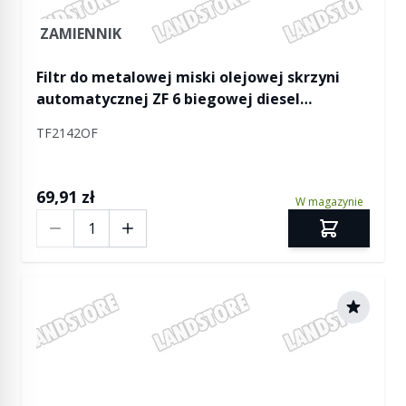
ZAMIENNIK
Filtr do metalowej miski olejowej skrzyni
automatycznej ZF 6 biegowej diesel
2,7/3,0/3,6 / benzyna 4,0 V6/4,2 V8/4,4 AJ
TF2142OF
V8/5,0 V8 Discovery 3 / Discovery 4 / RR L322 /
RR Sport
69,91 zł
W magazynie
Ilość