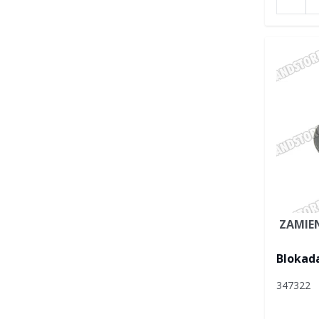
ZAMIE
Blokada
347322