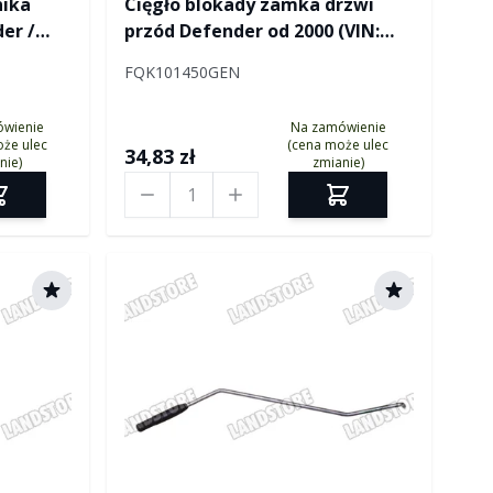
nika
Cięgło blokady zamka drzwi
er /
przód Defender od 2000 (VIN:
YA194718)
FQK101450GEN
ówienie
Na zamówienie
że ulec
(cena może ulec
34,83 zł
nie)
zmianie)
Ilość