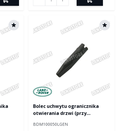
Manufactured by Land rover
nika
Bolec uchwytu ogranicznika
otwierania drzwi (przy
 /
nadwoziu) RR / Discovery /
BDM100050LGEN
reelander
Discovery II / RR P38 / Freelander