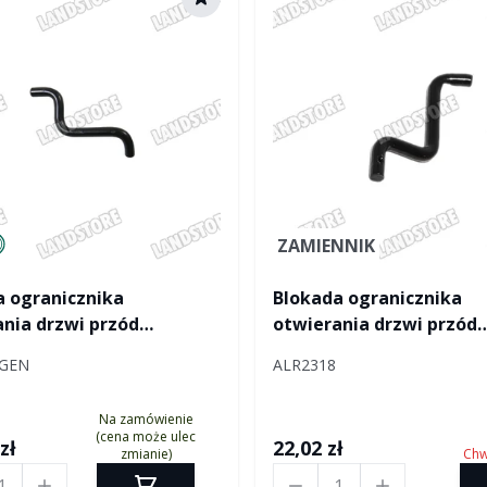
tured by Land rover
ZAMIENNIK
a ogranicznika
Blokada ogranicznika
nia drzwi przód
otwierania drzwi przód
er lewa
Defender prawa
9GEN
ALR2318
Na zamówienie
(cena może ulec
zł
22,02 zł
zmianie)
Chw
Ilość