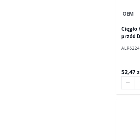
OEM
Cięgło
przód D
LA93606
ALR6224
YA1947
52,47 z
Ilość