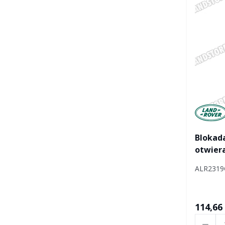
Manufac
Blokad
otwiera
Defend
ALR231
114,66 
Ilość