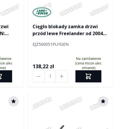
ver
Manufactured by Land rover
rzwi
Cięgło blokady zamka drzwi
IN:
przód lewe Freelander od 2004
(VIN: 4A000001) 3 drzwi
EJZ500051PUYGEN
ówienie
Na zamówienie
że ulec
(cena może ulec
138,22 zł
nie)
zmianie)
Ilość