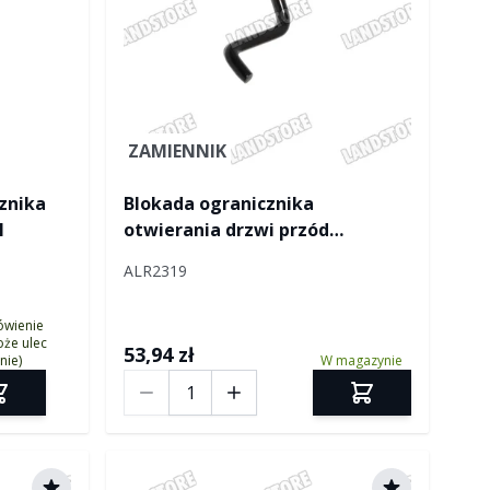
ver
ZAMIENNIK
znika
Blokada ogranicznika
I
otwierania drzwi przód
Defender lewa
ALR2319
ówienie
że ulec
53,94 zł
nie)
W magazynie
Ilość