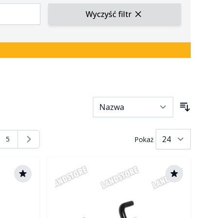
Wyczyść filtr
5
Pokaż
nę
na
Strona