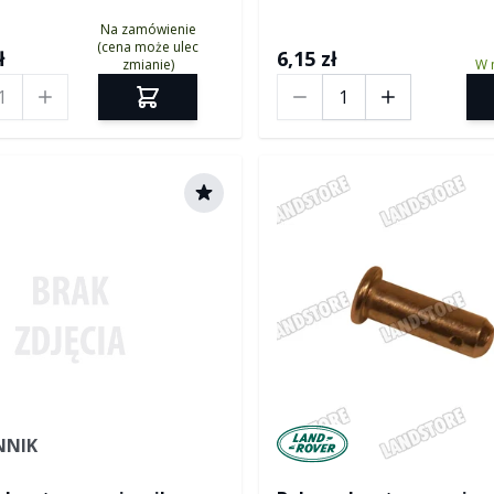
Na zamówienie
(cena może ulec
ł
6,15 zł
zmianie)
W 
Ilość
Manufactured by Land ro
NNIK