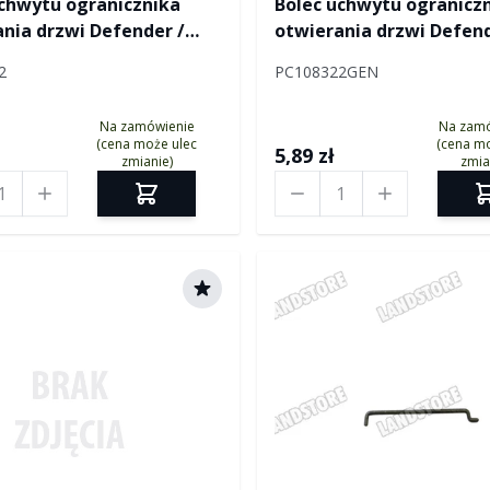
uchwytu ogranicznika
Bolec uchwytu ogranicz
nia drzwi Defender /
otwierania drzwi Defend
er od 2007
Defender od 2007
2
PC108322GEN
Na zamówienie
Na zam
(cena może ulec
(cena mo
5,89 zł
zmianie)
zmia
Ilość