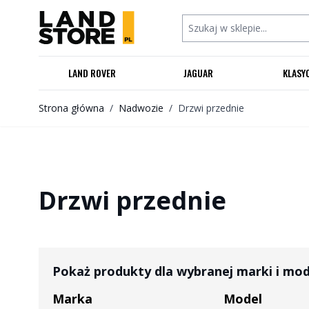
Przejdź do treści
Szukaj w sklepie...
LAND ROVER
JAGUAR
KLASY
Strona główna
/
Nadwozie
/
Drzwi przednie
Drzwi przednie
Pokaż produkty dla wybranej marki i mo
Marka
Model