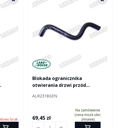
Manufactured by Land rover
Blokada ogranicznika
otwierania drzwi przód
Defender prawa
ALR2318GEN
Na zamówienie
(cena może ulec
69,45 zł
ilowo brak
zmianie)
Ilość