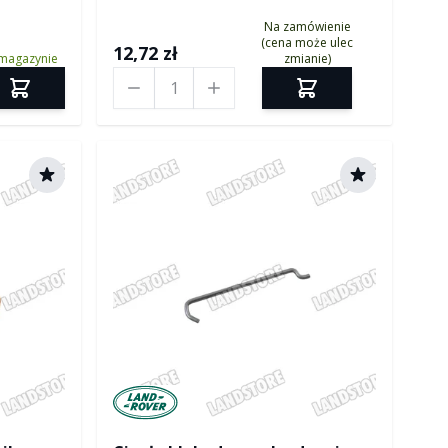
Na zamówienie
(cena może ulec
12,72 zł
magazynie
zmianie)
Ilość
ver
Manufactured by Land rover