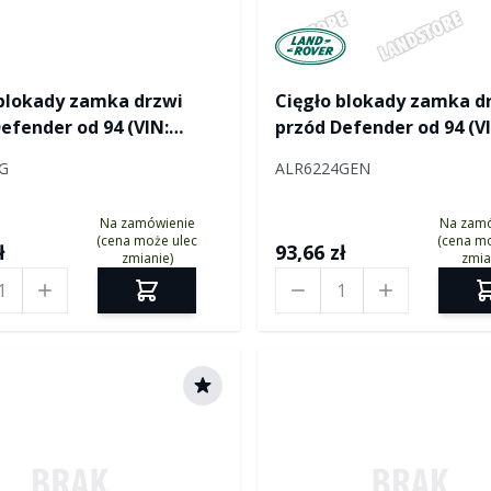
Manufactured by Land ro
 blokady zamka drzwi
Cięgło blokady zamka d
efender od 94 (VIN:
przód Defender od 94 (V
9) do 2000 (VIN:
LA936069) do 2000 (VIN:
G
ALR6224GEN
17)
YA194717)
Na zamówienie
Na zam
(cena może ulec
(cena mo
ł
93,66 zł
zmianie)
zmia
Ilość