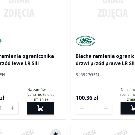
tured by Land rover
Manufactured by Land ro
ramienia ogranicznika
Blacha ramienia ogranic
rzód lewe LR SIII
drzwi przód prawe LR SII
EN
346927GEN
Na zamówienie
Na zam
(cena może ulec
(cena mo
zł
100,36 zł
zmianie)
zmia
Ilość