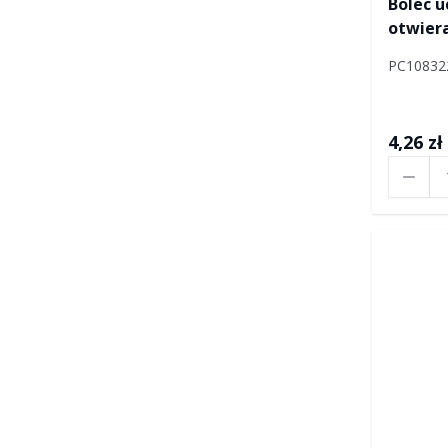
Bolec 
otwiera
Defend
PC10832
4,26 zł
Ilość