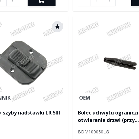
NNIK
OEM
 szyby nadstawki LR SIII
Bolec uchwytu ogranicz
otwierania drzwi (przy
nadwoziu) RR / Discovery
BDM100050LG
Discovery II / RR P38 / F