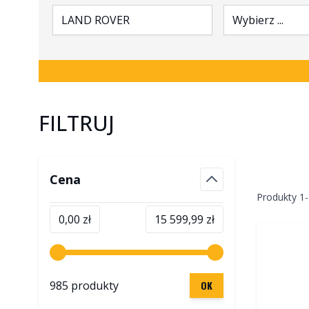
LAND ROVER
Wybierz ...
FILTRUJ
Skip to product list
Cena
filter
Produkty
1
-
Minimalna wartość
Maksymalna wartość
0,00 zł
15 599,99 zł
985 produkty
OK