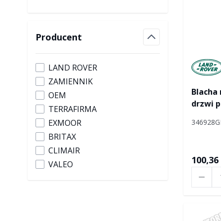
Producent
filter
Manufac
LAND ROVER
ZAMIENNIK
Blacha 
OEM
drzwi p
TERRAFIRMA
346928G
EXMOOR
BRITAX
CLIMAIR
100,36 
VALEO
Ilość