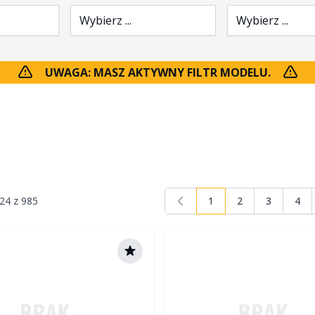
Wybierz ...
Wybierz ...
UWAGA: MASZ AKTYWNY FILTR MODELU.
24
z
985
1
2
3
4
Aktualnie czytasz stro
Strona
Strona
Stro