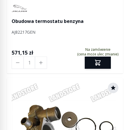
Manufactured by Jaguar
Obudowa termostatu benzyna
AJ82217GEN
Na zamówienie
571,15 zł
(cena może ulec zmianie)
Ilość