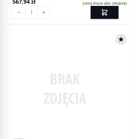
567,94 zł
(cena może ulec zmianie)
Ilość