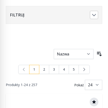
FILTRUJ
1
2
3
4
5
Aktualnie czytasz stronę
Strona
Strona
Strona
Strona
Produkty
1
-
24
z
257
Pokaż