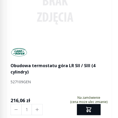
Manufactured by Land rover
Obudowa termostatu góra LR SII / SIII (4
cylindry)
527109GEN
Na zamówienie
216,06 zł
(cena może ulec zmianie)
Ilość