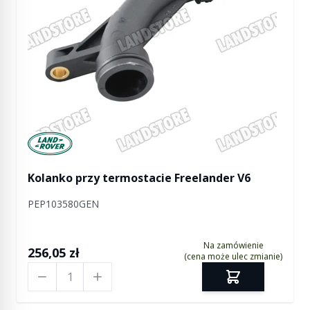
Manufactured by Land rover
Kolanko przy termostacie Freelander V6
PEP103580GEN
Na zamówienie
256,05 zł
(cena może ulec zmianie)
Ilość