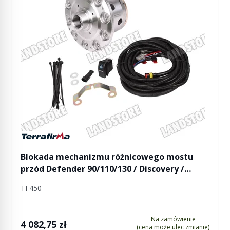
Manufactured by Terrafirma
Blokada mechanizmu różnicowego mostu
przód Defender 90/110/130 / Discovery /
Discovery II / RR / mostu tył Defender 90 /
TF450
Discovery / Discovery II do 2002 / RR
elektryczna
Na zamówienie
4 082,75 zł
(cena może ulec zmianie)