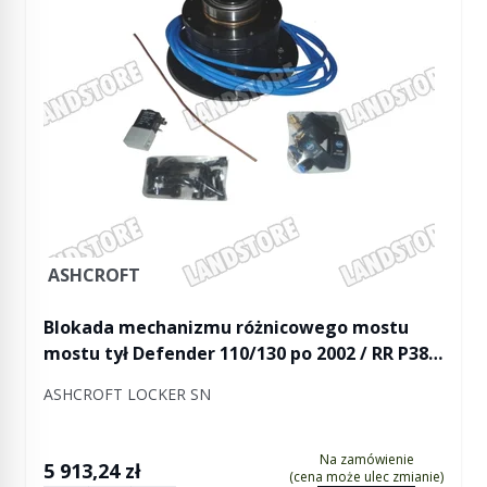
ASHCROFT
Blokada mechanizmu różnicowego mostu
mostu tył Defender 110/130 po 2002 / RR P38
przód/tył - ASHCROFT
ASHCROFT LOCKER SN
Na zamówienie
5 913,24 zł
(cena może ulec zmianie)