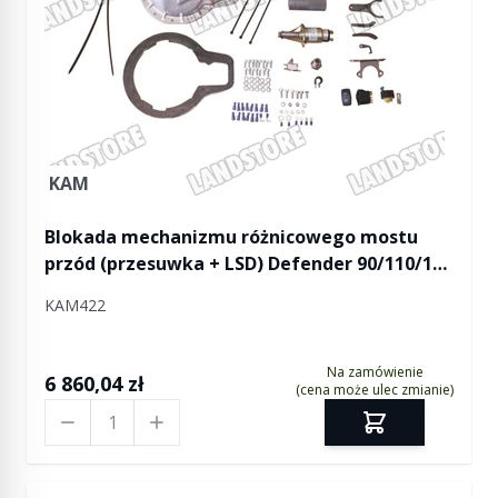
KAM
Blokada mechanizmu różnicowego mostu
przód (przesuwka + LSD) Defender 90/110/130
/ Discovery / Discovery II / RR - KAM
KAM422
Na zamówienie
6 860,04 zł
(cena może ulec zmianie)
Ilość