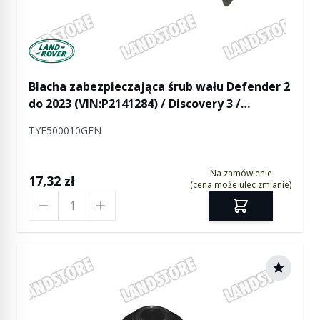
Manufactured by Land rover
Blacha zabezpieczająca śrub wału Defender 2
do 2023 (VIN:P2141284) / Discovery 3 /
Discovery 4 / Discovery 5 do 2020
TYF500010GEN
(VIN:L2999999) / RR L322 / RR L405 / RR Sport /
RR Sport od 2014
Na zamówienie
17,32 zł
(cena może ulec zmianie)
Ilość