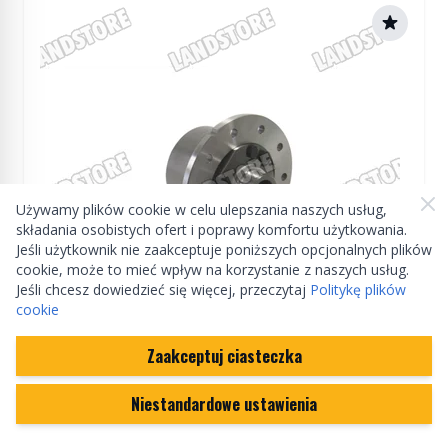
Używamy plików cookie w celu ulepszania naszych usług,
składania osobistych ofert i poprawy komfortu użytkowania.
Jeśli użytkownik nie zaakceptuje poniższych opcjonalnych plików
cookie, może to mieć wpływ na korzystanie z naszych usług.
Jeśli chcesz dowiedzieć się więcej, przeczytaj
Politykę plików
cookie
DETROIT LOCKER
Zaakceptuj ciasteczka
Blokada mechanizmu różnicowego mostu tył
Niestandardowe ustawienia
Defender 90 / Discovery / RR - True Trac