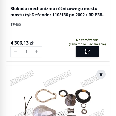
Blokada mechanizmu różnicowego mostu
mostu tył Defender 110/130 po 2002 / RR P38
przód/tył elektryczna
TF460
Na zamówienie
4 306,13 zł
(cena może ulec zmianie)
Ilość