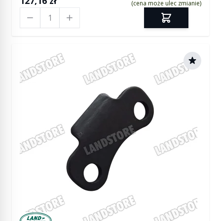
127,16 zł
(cena może ulec zmianie)
Ilość
Manufactured by Land rover