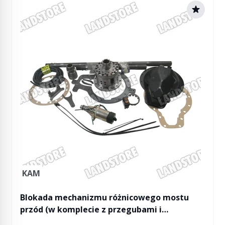
KAM
Blokada mechanizmu różnicowego mostu
przód (w komplecie z przegubami i
półośiami) Defender 90/110/130 / Discovery /