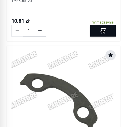
TYF500020
L460 / RR Sport / RR Sport od 2014 / RR Sport
L461 / RR Velar
10,81 zł
W magazynie
Ilość