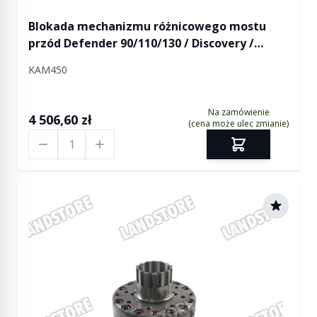
Blokada mechanizmu różnicowego mostu
przód Defender 90/110/130 / Discovery /
Discovery II / RR / mostu tył Defender 90 /
KAM450
Discovery / Discovery II / RR - KAM
Na zamówienie
4 506,60 zł
(cena może ulec zmianie)
Ilość