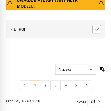
UWAGA: MASZ AKTYWNY FILTR
MODELU.
FILTRUJ
1
2
3
4
5
Aktualnie czytasz stronę
Strona
Strona
Strona
Strona
Produkty
1
-
24
z
1218
Pokaż