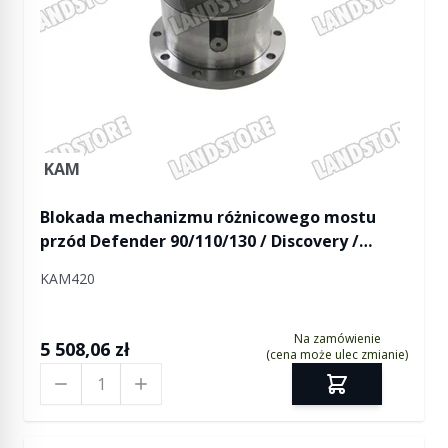
KAM
Blokada mechanizmu różnicowego mostu
przód Defender 90/110/130 / Discovery /
Discovery II / RR / mostu tył Defender 90 do 98
KAM420
/ Discovery / Discovery II / RR - KAM
Na zamówienie
5 508,06 zł
(cena może ulec zmianie)
Ilość