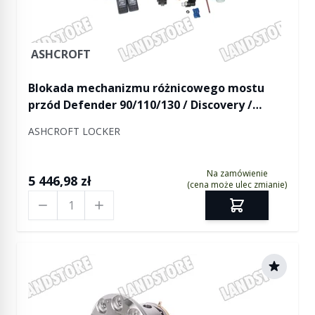
ASHCROFT
Blokada mechanizmu różnicowego mostu
przód Defender 90/110/130 / Discovery /
Discovery II / RR / mostu tył Defender 90 /
ASHCROFT LOCKER
Discovery / Discovery II do 2002 / RR -
ASHCROFT
Na zamówienie
5 446,98 zł
(cena może ulec zmianie)
Ilość