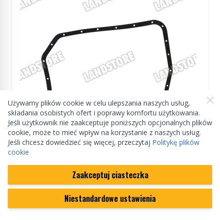
Używamy plików cookie w celu ulepszania naszych usług,
składania osobistych ofert i poprawy komfortu użytkowania.
Jeśli użytkownik nie zaakceptuje poniższych opcjonalnych plików
cookie, może to mieć wpływ na korzystanie z naszych usług.
Jeśli chcesz dowiedzieć się więcej, przeczytaj
Politykę plików
Manufactured by Jaguar
cookie
Uszczelka miski olejowej skrzyni
Zaakceptuj ciasteczka
automatycznej ZF 5 biegowej
Niestandardowe ustawienia
JLM20204GEN