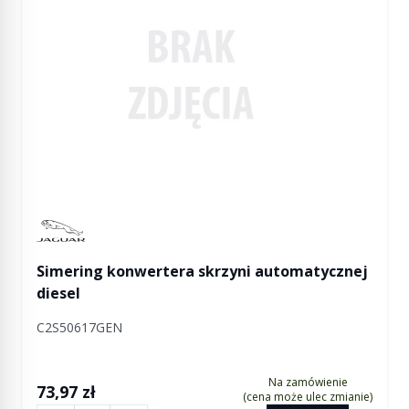
Manufactured by Jaguar
Simering konwertera skrzyni automatycznej
diesel
C2S50617GEN
Na zamówienie
73,97 zł
(cena może ulec zmianie)