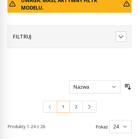
UWAGA: MASZ AKTYWNY FILTR
MODELU.
FILTRUJ
1
2
Aktualnie czytasz stronę
Strona
Produkty
1
-
24
z
26
Pokaż