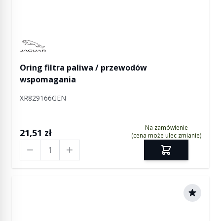
Manufactured by Jaguar
Oring filtra paliwa / przewodów
wspomagania
XR829166GEN
Na zamówienie
21,51 zł
(cena może ulec zmianie)
Ilość