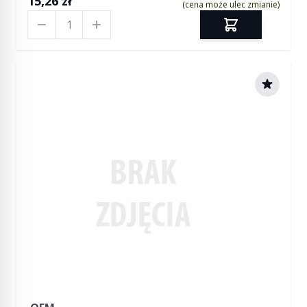
15,26 zł
(cena może ulec zmianie)
Ilość