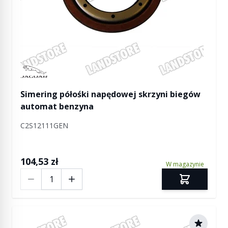
Manufactured by Jaguar
Simering półośki napędowej skrzyni biegów
automat benzyna
C2S12111GEN
104,53 zł
W magazynie
Ilość