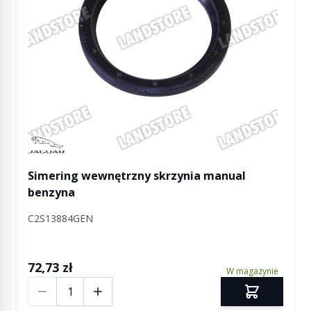
Manufactured by Jaguar
Simering wewnętrzny skrzynia manual
benzyna
C2S13884GEN
72,73 zł
W magazynie
Ilość