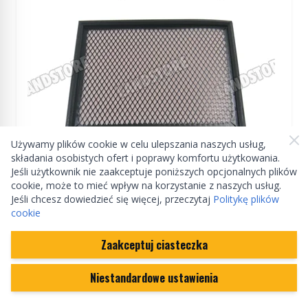
Używamy plików cookie w celu ulepszania naszych usług,
składania osobistych ofert i poprawy komfortu użytkowania.
Jeśli użytkownik nie zaakceptuje poniższych opcjonalnych plików
cookie, może to mieć wpływ na korzystanie z naszych usług.
Manufactured by Terrafirma
Jeśli chcesz dowiedzieć się więcej, przeczytaj
Politykę plików
cookie
Filtr powietrza 300 TDI / V8 Discovery / RR od
95 (gąbkowy) Terrafirma
Zaakceptuj ciasteczka
TF384
Niestandardowe ustawienia
Na zamówienie