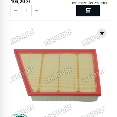
103,20 zł
(cena może ulec zmianie)
Ilość
Manufactured by Land rover