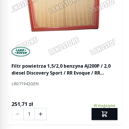
Manufactured by Land rover
Filtr powietrza 1,5/2,0 benzyna AJ200P / 2,0
diesel Discovery Sport / RR Evoque / RR
Evoque 2
LR071942GEN
251,71 zł
W magazynie
Ilość