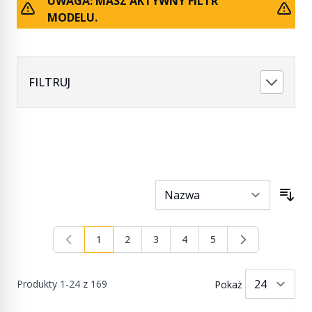
UWAGA: MASZ AKTYWNY FILTR
MODELU.
FILTRUJ
1
2
3
4
5
Aktualnie czytasz stronę
Strona
Strona
Strona
Strona
Produkty
1
-
24
z
169
Pokaż