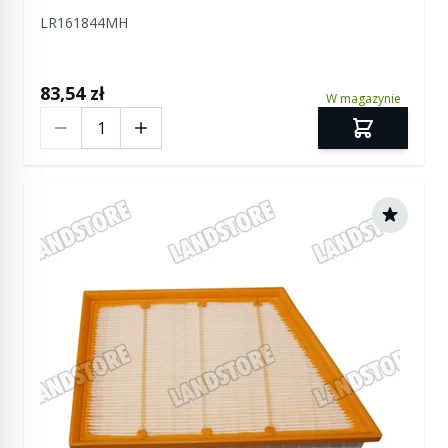
Freelander 2
LR161844MH
83,54 zł
W magazynie
Ilość