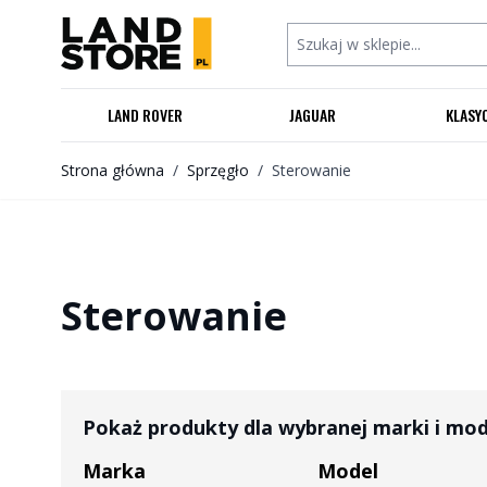
Przejdź do treści
Szukaj w sklepie...
LAND ROVER
JAGUAR
KLASY
Strona główna
/
Sprzęgło
/
Sterowanie
Sterowanie
Pokaż produkty dla wybranej marki i mo
Marka
Model