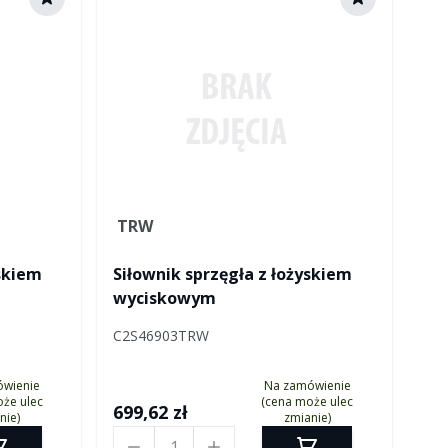
TRW
yskiem
Siłownik sprzęgła z łożyskiem
wyciskowym
C2S46903TRW
ówienie
Na zamówienie
że ulec
(cena może ulec
699,62 zł
nie)
zmianie)
Ilość