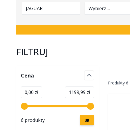
JAGUAR
Wybierz ...
FILTRUJ
Skip to product list
Cena
filter
Produkty
6
Minimalna wartość
Maksymalna wartość
0,00 zł
1199,99 zł
6 produkty
OK