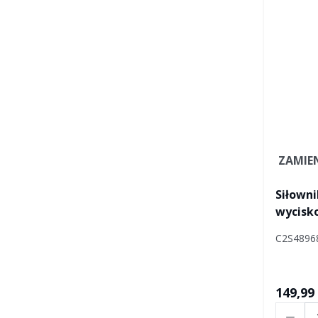
ZAMIE
Siłowni
wycis
C2S4896
149,99 
Ilość