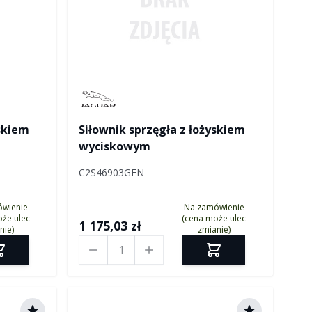
Manufactured by Jaguar
yskiem
Siłownik sprzęgła z łożyskiem
wyciskowym
C2S46903GEN
ówienie
Na zamówienie
że ulec
(cena może ulec
1 175,03 zł
nie)
zmianie)
Ilość