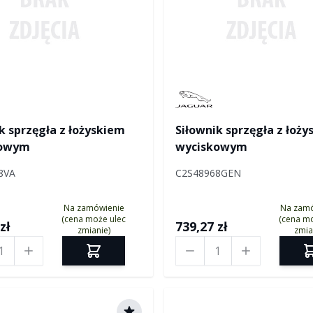
Manufactured by Jaguar
k sprzęgła z łożyskiem
Siłownik sprzęgła z łoż
kowym
wyciskowym
8VA
C2S48968GEN
Na zamówienie
Na zam
(cena może ulec
(cena mo
zł
739,27 zł
zmianie)
zmia
Ilość