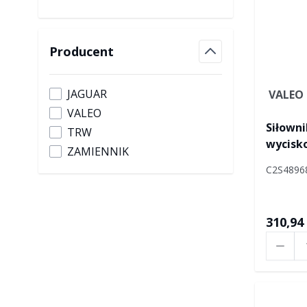
Producent
filter
JAGUAR
VALEO
VALEO
Siłowni
TRW
wycis
ZAMIENNIK
C2S4896
310,94 
Ilość