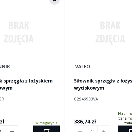
NNIK
VALEO
k sprzęgła z łożyskiem
Siłownik sprzęgła z łoż
kowym
wyciskowym
8R
C2S46903VA
Na zam
(cena mo
zł
386,74 zł
W magazynie
zmia
Ilość