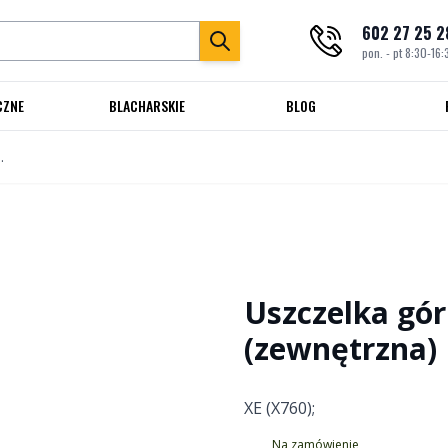
602 27 25 2
pon. - pt 8:30-16:
CZNE
BLACHARSKIE
BLOG
 tył prawe (zewnętrzna)
Uszczelka gór
(zewnętrzna)
XE (X760);
Na zamówienie