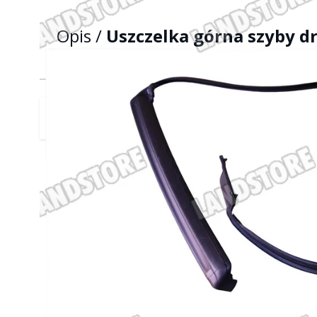
Opis /
Uszczelka górna szyby dr
(zewnętrzna)
XE (X760);