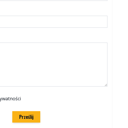
rywatności
Prześlij