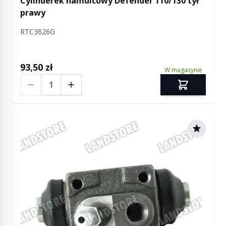
Cylinderek hamulcowy Defender 110/130 tył
prawy
RTC3626G
93,50 zł
W magazynie
Ilość