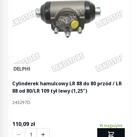
DELPHI
Cylinderek hamulcowy LR 88 do 80 przód / LR
88 od 80/LR 109 tył lewy (1,25")
243297D
110,09 zł
W magazynie
Ilość