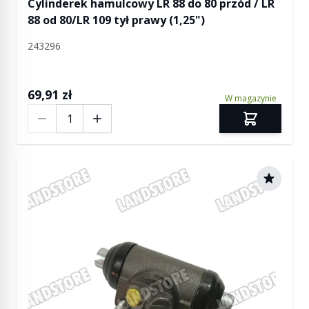
Cylinderek hamulcowy LR 88 do 80 przód / LR
88 od 80/LR 109 tył prawy (1,25")
243296
69,91 zł
W magazynie
Ilość