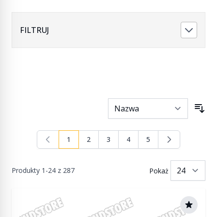
FILTRUJ
1
2
3
4
5
Aktualnie czytasz stronę
Strona
Strona
Strona
Strona
Produkty
1
-
24
z
287
Pokaż